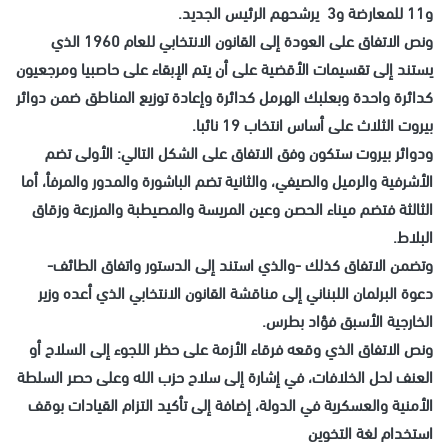
و11 للمعارضة و3 يرشحهم الرئيس الجديد.
ونص الاتفاق على العودة إلى القانون الانتخابي للعام 1960 الذي
يستند إلى تقسيمات الأقضية على أن يتم الإبقاء على حاصبيا ومرجعيون
كدائرة واحدة وبعلبك الهرمل كدائرة وإعادة توزيع المناطق ضمن دوائر
بيروت الثلاث على أساس انتخاب 19 نائبا.
ودوائر بيروت ستكون وفق الاتفاق على الشكل التالي: الأولى تضم
الأشرفية والرميل والصيفي، والثانية تضم الباشورة والمدور والمرفأ، أما
الثالثة فتضم ميناء الحصن وعين المريسة والمصيطبة والمزرعة وزقاق
البلاط.
وتضمن الاتفاق كذلك -والذي استند إلى الدستور واتفاق الطائف-
دعوة البرلمان اللبناني إلى مناقشة القانون الانتخابي الذي أعده وزير
الخارجية الأسبق فؤاد بطرس.
ونص الاتفاق الذي وقعه فرقاء الأزمة على حظر اللجوء إلى السلاح أو
العنف لحل الخلافات، في إشارة إلى سلاح حزب الله وعلى حصر السلطة
الأمنية والعسكرية في الدولة، إضافة إلى تأكيد التزام القيادات بوقف
استخدام لغة التخوين