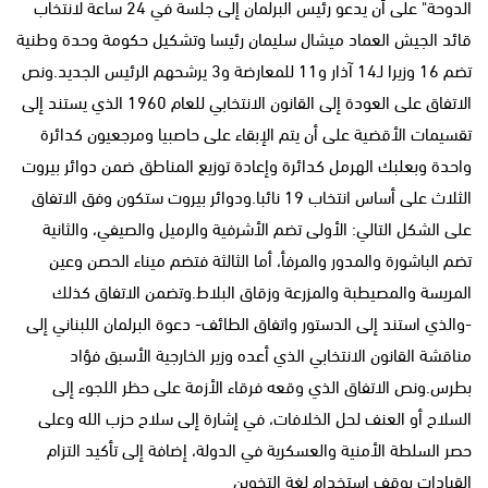
الدوحة" على أن يدعو رئيس البرلمان إلى جلسة في 24 ساعة لانتخاب
قائد الجيش العماد ميشال سليمان رئيسا وتشكيل حكومة وحدة وطنية
تضم 16 وزيرا لـ14 آذار و11 للمعارضة و3 يرشحهم الرئيس الجديد.ونص
الاتفاق على العودة إلى القانون الانتخابي للعام 1960 الذي يستند إلى
تقسيمات الأقضية على أن يتم الإبقاء على حاصبيا ومرجعيون كدائرة
واحدة وبعلبك الهرمل كدائرة وإعادة توزيع المناطق ضمن دوائر بيروت
الثلاث على أساس انتخاب 19 نائبا.ودوائر بيروت ستكون وفق الاتفاق
على الشكل التالي: الأولى تضم الأشرفية والرميل والصيفي، والثانية
تضم الباشورة والمدور والمرفأ، أما الثالثة فتضم ميناء الحصن وعين
المريسة والمصيطبة والمزرعة وزقاق البلاط.وتضمن الاتفاق كذلك
-والذي استند إلى الدستور واتفاق الطائف- دعوة البرلمان اللبناني إلى
مناقشة القانون الانتخابي الذي أعده وزير الخارجية الأسبق فؤاد
بطرس.ونص الاتفاق الذي وقعه فرقاء الأزمة على حظر اللجوء إلى
السلاح أو العنف لحل الخلافات، في إشارة إلى سلاح حزب الله وعلى
حصر السلطة الأمنية والعسكرية في الدولة، إضافة إلى تأكيد التزام
القيادات بوقف استخدام لغة التخوين