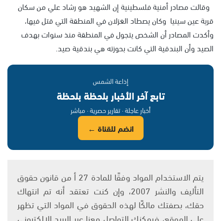
وقالت مصادر أمنية فلسطينية إن الشهيد هو رشاد علي من سكان
قرية عين سينيا وكان يصطاد الغزلان في المنطقة التي قتل فيها،
وأكدت المصادر أن الشخص يتجول في المنطقة منذ سنوات بهدف
الصيد وأن البندقية التي كانت بحوزته هي بندقية صيد.
إذاعة الشمس
تابع آخر الأخبار بلحظة بلحظة
أخبار عاجلة · تقارير حصرية · مباشر
انضم للقناة ←
يتم الاستخدام المواد وفقًا للمادة 27 أ من قانون حقوق
التأليف والنشر 2007، وإن كنت تعتقد أنه تم انتهاك
حقك، بصفتك مالكًا لهذه الحقوق في المواد التي تظهر
على الموقع، فيمكنك التواصل معنا عبر البريد الإلكتروني