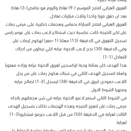
الفريق العرابي افتتح الموسم (-9) نقاط واليوم هو بناقص(-3) نقاط
بعد ان حقق فوزا واحدا وثلاث مباريات تعادل .
الفريق العرابي افتتح المباراة بحماس وهجمات خطيرة على مرمى رمات
غان لكن النتيجة كانت عكسية حيث استطاع لاعب رمات غان عومر رابس
تسجيل التفوق في الدقيقة (13) معلنا (1-صفر) لهكوح لرمات غان .
وفي الدقيقة (30) نجح لاعب الاخوة عرابه ايلي بيطون من ادراك
التعادل (1-1) .
هذا الهدف كان بمثابة وجبة اوكسجين لفريق الاخوة عرابه وزاده معنويا
واهله لتسجيل الهدف الثاني في شباك هكوح رمات غان من رجل
اللاعب حمودي ابريق في الدقيقة (38) ليسجل (2-1) لصالح عرابه
ومنهيا الشوط الاول .
في الشوط الثاني استمر لاعبو الاخوة عرابه في شن هجماتهم باتجاه
مرمى رمات غان لتعزيز النتيجه وهذه الهجمات تكللت بتسجيل الهدف
الثالث لعرابه في الدقيقة (50) من قبل اللاعب جيرمو فيشايرو(3-1)
لعرابة.
بعد تسجيل الهدف عاد لاعبو عرابه للعب بطريقة دفاعية للحفاظ على