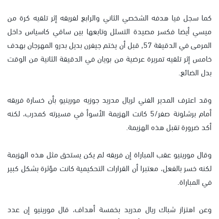
كما سجل فيا هدفه الشخصي الثاني والرابع لفريقه إثر تلقيه كرة من
ميسي أيضا فكسر مصيدة التسلل وتابعها بين ساقي كاسياس داخل
المرمى في الدقيقة 57, قبل أن يختم جيفرن بديل بدرو المهرجان بهدف
خامس إثر تلقيه تمريرة عرضية من بويان في الدقيقة الثانية من الوقت
بدل الضائع.
وقد اعترف المدير الفني لريال مدريد جوزيه مورينيو بأن خسارة فريقه
أمام برشلونة صفر/5 كانت الهزيمة الأسوأ في مسيرته كمدرب، لكنه
أكد ضرورة تقبل هذه الهزيمة.
وقال مورينيو عقب المباراة إن فريقه لم يكن يستحق مثل هذه الهزيمة
لكنه خسر بالفعل، معتبرا أن القرارات التحكيمية كانت مؤثرة بشكل كبير
في المباراة.
وعن اهتزاز شباك ريال مدريد بخمسة أهداف، قال مورينيو إن عدد