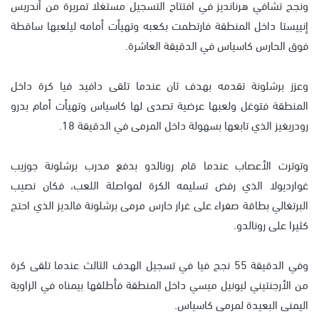
ونجح تشافي هرنانديز في افتتاح التسجيل مستغلا تمريرة من أندريس
إنييستا داخل المنطقة فارتطمت بكعبه وتهيأت أمامه ليلعبها ساقطة
فوق الحارس كاسياس في الدقيقة العاشرة.
وعزز برشلونة تقدمه بهدف ثان عندما تلقى دافيد فيا كرة داخل
المنطقة فتوغل ولعبها عرضية تصدى لها كاسياس وتهيأت أمام بدرو
رودريغيز الذي تابعها بسهولة داخل المرمى في الدقيقة 18.
وتوترت الأعصاب عندما قام رونالدو بدفع مدرب برشلونة جوزيب
غوارديولا الذي رفض تسليمه الكرة لمواصلة اللعب، فكان نصيب
البرتغالي بطاقة صفراء على غرار حارس مرمى برشلونة فالديز الذي احتج
كثيرا على رونالدو.
وفي الدقيقة 55 نجح فيا في تسجيل الهدف الثالث عندما تلقى كرة
من الأرجنتيني ليونيل ميسي داخل المنطقة فأطلقها بيمناه في الزاوية
اليمنى البعيدة لمرمى كاسياس.