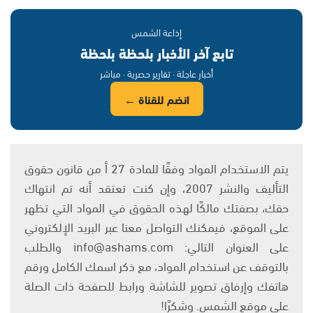
إذاعة الشمس
تابع آخر الأخبار بلحظة بلحظة
أخبار عاجلة · تقارير حصرية · مباشر
انضم للقناة ←
يتم الاستخدام المواد وفقًا للمادة 27 أ من قانون حقوق
التأليف والنشر 2007، وإن كنت تعتقد أنه تم انتهاك
حقك، بصفتك مالكًا لهذه الحقوق في المواد التي تظهر
على الموقع، فيمكنك التواصل معنا عبر البريد الإلكتروني
على العنوان التالي: info@ashams.com والطلب
بالتوقف عن استخدام المواد، مع ذكر اسمك الكامل ورقم
هاتفك وإرفاق تصوير للشاشة ورابط للصفحة ذات الصلة
على موقع الشمس. وشكرًا!