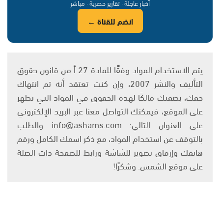
أخبار عاجلة · تقارير حصرية · مباشر
انضم للقناة ←
يتم الاستخدام المواد وفقًا للمادة 27 أ من قانون حقوق
التأليف والنشر 2007، وإن كنت تعتقد أنه تم انتهاك
حقك، بصفتك مالكًا لهذه الحقوق في المواد التي تظهر
على الموقع، فيمكنك التواصل معنا عبر البريد الإلكتروني
على العنوان التالي: info@ashams.com والطلب
بالتوقف عن استخدام المواد، مع ذكر اسمك الكامل ورقم
هاتفك وإرفاق تصوير للشاشة ورابط للصفحة ذات الصلة
على موقع الشمس. وشكرًا!