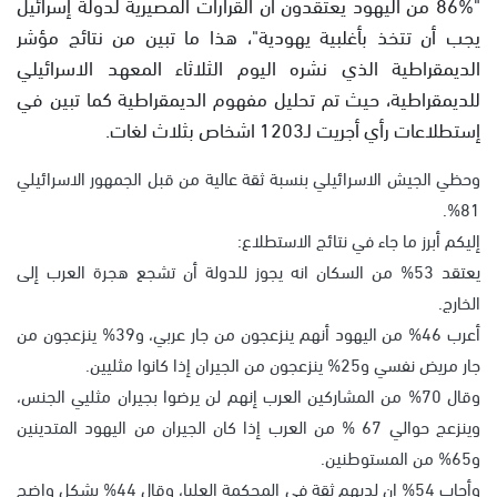
"86% من اليهود يعتقدون أن القرارات المصيرية لدولة إسرائيل
يجب أن تتخذ بأغلبية يهودية"، هذا ما تبين من نتائج مؤشر
الديمقراطية الذي نشره اليوم الثلاثاء المعهد الاسرائيلي
للديمقراطية، حيث تم تحليل مفهوم الديمقراطية كما تبين في
إستطلاعات رأي أجريت لـ1203 اشخاص بثلاث لغات.
وحظي الجيش الاسرائيلي بنسبة ثقة عالية من قبل الجمهور الاسرائيلي
81%.
إليكم أبرز ما جاء في نتائج الاستطلاع:
يعتقد 53% من السكان انه يجوز للدولة أن تشجع هجرة العرب إلى
الخارج.
أعرب 46% من اليهود أنهم ينزعجون من جار عربي، و39% ينزعجون من
جار مريض نفسي و25% ينزعجون من الجيران إذا كانوا مثليين.
وقال 70% من المشاركين العرب إنهم لن يرضوا بجيران مثليي الجنس،
وينزعج حوالي 67 % من العرب إذا كان الجيران من اليهود المتدينين
و65% من المستوطنين.
وأجاب 54% ان لديهم ثقة في المحكمة العليا، وقال 44% بشكل واضح