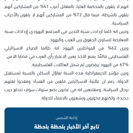
انهم لا يثقون بالمحكمة العليا، بالمقابل أعرب 41% من المشاركين أنهم
يثقون بالشرطة، فيما قال 72% من المشاركين أنهم لا يثقون بالأحزاب
السياسية.
وتبين انه كلما ازدادت نسبة التدين في المجتمع اليهودي إزدادات نسبة
المعارضة لتساوي الحقوق بين العرب واليهود.
ويرى 62% من المواطنين اليهود انه طالما الصراع الاسرائيلي
الفلسطيني قائمًا، يمنع الاخذ بعين الاعتبار رأي العرب في قضايا الامن.
67% من اليهود يرفضون لم شمل العائلات الفلسطينية.
وبين مؤشر الديمقراطية هذه السنة تفاؤل السكان بالنسبة لمستقبل
الدولة، رغم ان غالبية الاسرائيلين قلقين من الفساد وفقدوا ثقتهم
برجال السياسة، ومقتنعين انه في غضون بضع سنوات سوف تندلع حرب
جديدة، ولكنهم فخورون ويشعرون بالانتماء للدولة.
إذاعة الشمس
تابع آخر الأخبار بلحظة بلحظة