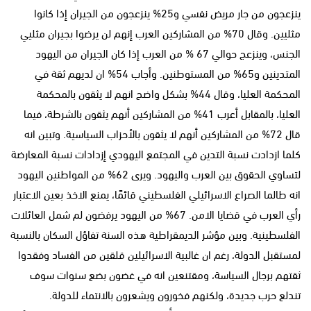
ينزعجون من جار مريض نفسي و25% ينزعجون من الجيران إذا كانوا
مثليين. وقال 70% من المشاركين العرب إنهم لن يرضوا بجيران مثليي
الجنس، وينزعج حوالي 67 % من العرب إذا كان الجيران من اليهود
المتدينين و65% من المستوطنين. وأجاب 54% ان لديهم ثقة في
المحكمة العليا، وقال 44% بشكل واضح انهم لا يثقون بالمحكمة
العليا، بالمقابل أعرب 41% من المشاركين أنهم يثقون بالشرطة، فيما
قال 72% من المشاركين أنهم لا يثقون بالأحزاب السياسية. وتبين انه
كلما ازدادت نسبة التدين في المجتمع اليهودي إزدادات نسبة المعارضة
لتساوي الحقوق بين العرب واليهود. ويرى 62% من المواطنين اليهود
انه طالما الصراع الاسرائيلي الفلسطيني قائمًا، يمنع الاخذ بعين الاعتبار
رأي العرب في قضايا الامن. 67% من اليهود يرفضون لم شمل العائلات
الفلسطينية. وبين مؤشر الديمقراطية هذه السنة تفاؤل السكان بالنسبة
لمستقبل الدولة، رغم ان غالبية الاسرائيلين قلقين من الفساد وفقدوا
ثقتهم برجال السياسة، ومقتنعين انه في غضون بضع سنوات سوف
تندلع حرب جديدة، ولكنهم فخورون ويشعرون بالانتماء للدولة.