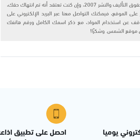
يتم الاستخدام المواد وفقًا للمادة 27 أ من قانون حقوق التأليف والنشر 2007، وإن كنت تعتقد أنه تم انتهاك حقك،
لى الموقع، فيمكنك التواصل معنا عبر البريد الإلكتروني على
info@ashams.c والطلب بالتوقف عن استخدام المواد، مع ذكر اسمك الكامل ورقم هاتفك
ى موقع الشمس. وشكرًا!
تروني يوميا
احصل على تطبيق اذاع