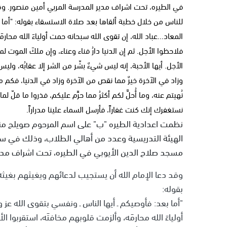
في الطيره، تحت اشراف مدير المدرسة المربي أمين منصور. وقد
للناس من خلال خطبة ألقاها بعد صلاة الاستسقاء بقوله: "أما ب
المعاد...عباد الله، إن تقوى الله سبحانه حمت أولياءَ الله محار
فلاحظوا الأجل. ثم إن الدنيا دارُ فناء وعناء، وإن ملكَ الموت لم
الأجل. أيها الأحبة، إنه ليس شيءٌ بشّر من الشر إلا عقابُه، وليس 
وزاد في الآخرة خيرٌ مما نقص من الآخرة وزاد في الدنيا، فكم 
نُهيتم عنه، وما أُحلَّ لكم أكثرُ مما حرِّم عليكم، فذروا ما قلّ ل
نستغفرك إنك كنت غفاراً، فأرسل السماء علينا مدراراً.
نظمت اعدادية الطيره "ب" على اسم المرحوم صويلح منص
الهيئة التدريسية وعدد من أهالي الطلاب، وذلك في ساح
مسجد صلاح الدين الأيوبي في الطيره، تحت اشراف مدير
وقد دعا الإمام الله أن يستجيب لدعائهم ويغيثهم بغيث
بقوله:
"أما بعد: فأوصيكم ـ أيها الناس ـ ونفسي بتقوى الله عز و
أولياءَ الله محارمَه، وألزمت قلوبهم مخافتَه، استقربوا ا