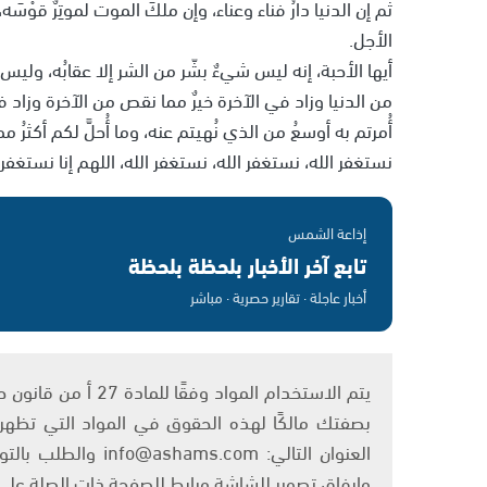
ثم إن الدنيا دارُ فناء وعناء، وإن ملكَ الموت لموتِرٌ قوْس
الأجل.
أيها الأحبة، إنه ليس شيءٌ بشّر من الشر إلا عقابُه، وليس ش
من الدنيا وزاد في الآخرة خيرٌ مما نقص من الآخرة وزاد 
أُمرتم به أوسعُ من الذي نُهيتم عنه، وما أُحلَّ لكم أكثرُ م
نستغفر الله، نستغفر الله، نستغفر الله، اللهم إنا نستغفرك
إذاعة الشمس
تابع آخر الأخبار بلحظة بلحظة
أخبار عاجلة · تقارير حصرية · مباشر
بصفتك مالكًا لهذه الحقوق في المواد التي تظهر ع
العنوان التالي: om
وإرفاق تصوير للشاشة ورابط للصفحة ذات الصلة عل