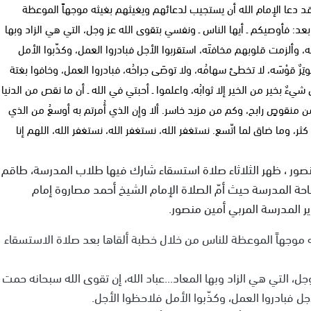
 دعا الإمام الله أن يستجيب لدعائهم ويغيثهم بغيثه موجهاً الموعظة
عد: فأوصيكم ـ أيها الناس ـ ونفسي بتقوى الله عز وجل، التي هي الزاد وبها
مَه، وألزمت قلوبهم مخافتَه، استقربوا الأجل فبادروا العمل، وكذّبوا الأمل
وتِرٌ قوْسَه، لا تخطئ سهامُه، ولا توصَى جراحُه، فبادروا العمل، وخافوا بغتة
شيءٌ بخير من الخير إلا ثوابُه، واعلموا ـ أحبتي في الله ـ أن ما نقص من الدنيا
من منقوصٍ رابح، وكم من مزيد خاسر. ألا وإن الذي أُمرتم به أوسعُ من الذي
ما كثر، وما ضاق لما اتّسع. نستغفر الله، نستغفر الله، نستغفر الله، اللهم إنا
ور ، ظهر الثلاثاء صلاة استسقاء شارك فيها طلاب المدرسة، طاقم
ة المدرسة حيث أمّ الصلاة الإمام الشيخ أحمد مصاروة إمام
 المدرسة المربي أمين منصور.
ه موجهاً الموعظة للناس من خلال خطبة ألقاها بعد صلاة الاستسقاء
جل، التي هي الزاد وبها المعاد...عباد الله، إن تقوى الله سبحانه حمت
لأجل فبادروا العمل، وكذّبوا الأمل فلاحظوا الأجل.