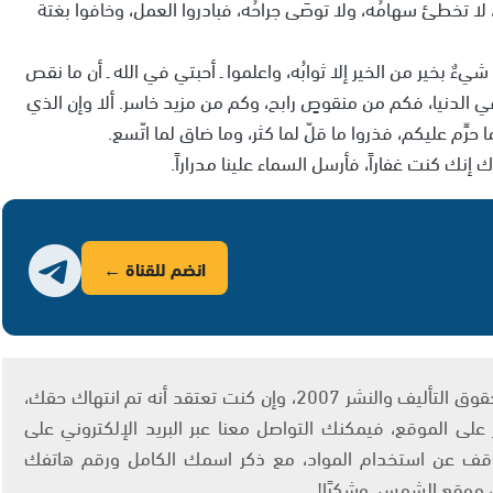
َه، لا تخطئ سهامُه، ولا توصَى جراحُه، فبادروا العمل، وخافوا بغتة
يءٌ بخير من الخير إلا ثوابُه، واعلموا ـ أحبتي في الله ـ أن ما نقص
في الدنيا، فكم من منقوصٍ رابح، وكم من مزيد خاسر. ألا وإن الذي
ما حرِّم عليكم، فذروا ما قلّ لما كثر، وما ضاق لما اتّسع.
 إنك كنت غفاراً، فأرسل السماء علينا مدراراً.
انضم للقناة ←
يتم الاستخدام المواد وفقًا للمادة 27 أ من قانون حقوق التأليف والنشر 2007، وإن كنت تعتقد أنه تم انتهاك حقك،
لى الموقع، فيمكنك التواصل معنا عبر البريد الإلكتروني على
info@ashams.c والطلب بالتوقف عن استخدام المواد، مع ذكر اسمك الكامل ورقم هاتفك
ى موقع الشمس. وشكرًا!