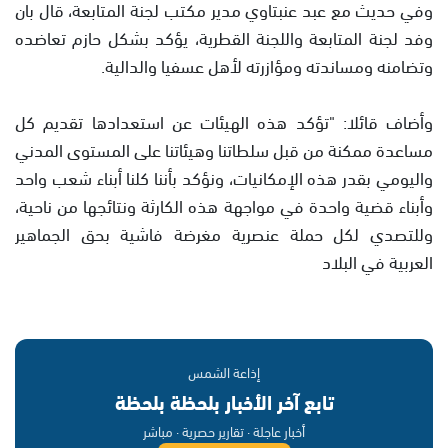
وفي حديث مع عبد عنبتاوي مدير مكتب لجنة المتابعة، قال بان
وفد لجنة المتابعة واللجنة القطرية، يؤكد بشكل حازم تعاضده
وتضامنه ومساندته ومؤازرته لأهل عسفيا والدالية.
وأضاف قائلا: "تؤكد هذه الهيئات عن استعدادها تقديم كل
مساعدة ممكنة من قبل سلطاتنا وهيئاتنا على المستوى المدني
واليومي بقدر هذه الإمكانيات، ونؤكد بأننا كلنا أبناء شعب واحد
وأبناء قضية واحدة في مواجهة هذه الكارثة ونتائجها من ناحية،
وللتصدي لكل حملة عنصرية مغرضة فاشية بحق الجماهير
العربية في البلاد
إذاعة الشمس
تابع آخر الأخبار بلحظة بلحظة
أخبار عاجلة · تقارير حصرية · مباشر