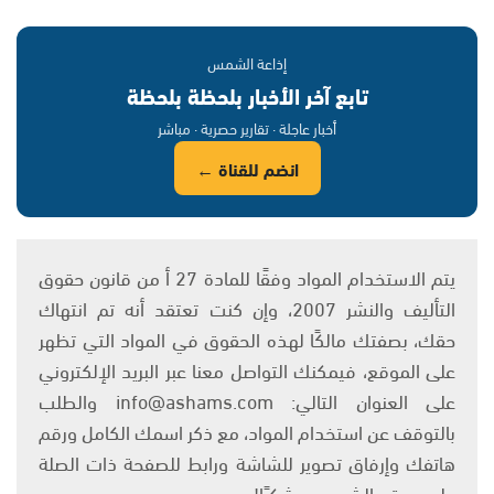
إذاعة الشمس
تابع آخر الأخبار بلحظة بلحظة
أخبار عاجلة · تقارير حصرية · مباشر
انضم للقناة ←
يتم الاستخدام المواد وفقًا للمادة 27 أ من قانون حقوق
التأليف والنشر 2007، وإن كنت تعتقد أنه تم انتهاك
حقك، بصفتك مالكًا لهذه الحقوق في المواد التي تظهر
على الموقع، فيمكنك التواصل معنا عبر البريد الإلكتروني
على العنوان التالي: info@ashams.com والطلب
بالتوقف عن استخدام المواد، مع ذكر اسمك الكامل ورقم
هاتفك وإرفاق تصوير للشاشة ورابط للصفحة ذات الصلة
على موقع الشمس. وشكرًا!