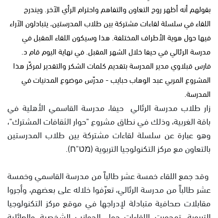
بقولهم أنه أظهر روح التعاون والتفاهم واحترام الرأي الآخر. ويندرج
اللقاء في سلسلة لقاءات مشتركة بين طلاب المدرستين، يتبادلون الآراء
فيها حول هوية الأطراف المختلفة. هذا وسيكون اللقاء المقبل في
مدرسة الرئالي في حيفا خلال الشهر المقبل. في نهاية اليوم قام د.
فارس قبلاوي مدير المدرسة بتقديم كلمات الشكر والتقدير لمركّز هذا
المشروع المربي عبد الوهاب حبايب - مدرّس موضوع المدنيات في
المدرسة.
زار طلاب مدرسة الرئالي حيفا، مدرسة القاسمي الأهلية في
باقة الغربية، وذلك في نطاق مشروع "حوار الثقافات المشترك"،
وهو عبارة عن سلسلة لقاءات مشتركة بين طلاب المدرستين
بالتعاون مع مركز التكنولوجيا التربوية (מט"ח).
وقد جمع اللقاء خمسة عشر طالباً من مدرسة القاسمي وخمسة
عشر طالباً من مدرسة الرئالي، تعرّفوا خلاله على بعضهم، وأجروا
مقابلات صحافية متبادلة لإدراجها في موقع مركز التكنولوجيا
التربوية. تمحورت اللقاءات حول الجوانب الشخصية والعائلية