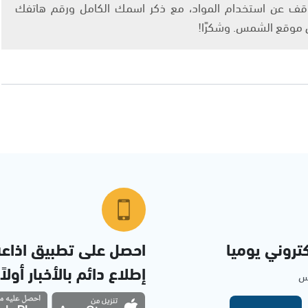
info@ashams.c والطلب بالتوقف عن استخدام المواد، مع ذكر اسمك الكامل ورقم هاتفك
ى موقع الشمس. وشكرًا!
تروني يوميا
احصل على تطبيق اذاع
إطلاع دائم بالأخبار أولاً
مس