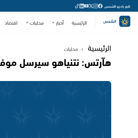
تابع راديو الشمس
الرئيسية
أخبار
محليات
اقتصاد
الرئيسية
محليات
هآرتس: نتنياهو سيرسل موفدا 