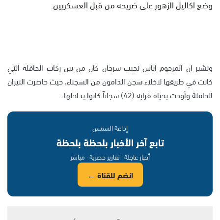
وضع اكاليل الزهور على ضريحه من قبل العسكريين.
ونشير ان المرحوم اياس نجيب سرحان كان من بين ركاب الحافلة التي
كانت في طريقها لاخلاء سجن الدامون من السجناء، حيث حاصرت النيران
الحافلة وأودت بحياة قرابه (42) سجاناً كانوا بداخلها.
إذاعة الشمس
تابع آخر الأخبار بلحظة بلحظة
أخبار عاجلة · تقارير حصرية · مباشر
انضم للقناة ←