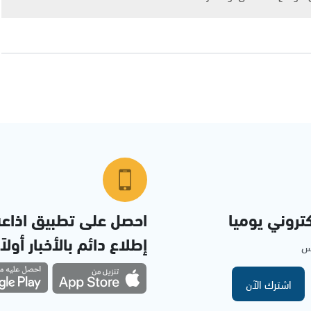
تروني يوميا
احصل على تطبيق اذاع
إطلاع دائم بالأخبار أولاً
مس
اشترك الآن