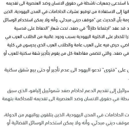
ا استدعى جمعيات ناشطة في حقوق الانسان وضد العنصرية الى تقديمه
ها إلى الاستفادة من توقيع عشرات الحاخامات في المدن اليهودية، الذين
كومة بأن الحديث عن "موقف ديني مبدئي، وأنه ولا يمكن استخدام الوسائل
فد قد عقد "اجتماعا طارئاً" في صفد، تحت شعار "الحفاظ على قدسية
يه كلية صفد مصدرا للخطر على الاكثرية اليهودية بسبب وجود غالبية من الطلاب العرب في
لماضي، حرض فيه على العرب عامة والطلاب العرب الذي يدرسون في كلية
في صفد، والتي تتضمن مقاطعة كل من يقوم بتأجير شقة سكنية للعرب أو
سرائيل على "فتوى" تدعو اليهود الى عدم تأجير أو حتى بيع شقق سكنية
رائيل إلى تقديم الدعم لحاخام صفد شموئييل إلياهو، الذي سبق
ة في حقوق الانسان وضد العنصرية الى تقديمه للمحاكمة بتهمة
الحاخامات في المدن اليهودية، الذين يتلقون رواتبهم من الدولة،
موقف ديني مبدئي، وأنه ولا يمكن استخدام الوسائل القضائية أو