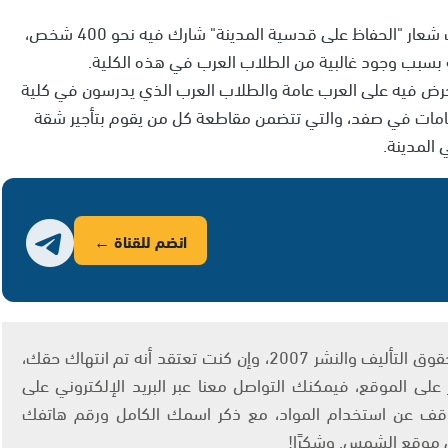
وكان حاخام صفد قد عقد "اجتماعا طارئاً" في صفد، تحت شعار "الحفاظ على قدسية المدينة" شارك فيه نحو 400 شخص،
ة بسبب وجود غالبية من الطلاب العرب في هذه الكلية.
 حرض فيه على العرب عامة والطلاب العرب الذي يدرسون في كلية
امات في صفد، والتي تتضمن مقاطعة كل من يقوم بتأجير شقة
المدينة.
انضم للقناة ←
يتم الاستخدام المواد وفقًا للمادة 27 أ من قانون حقوق التأليف والنشر 2007، وإن كنت تعتقد أنه تم انتهاك حقك،
لى الموقع، فيمكنك التواصل معنا عبر البريد الإلكتروني على
info@ashams.c والطلب بالتوقف عن استخدام المواد، مع ذكر اسمك الكامل ورقم هاتفك
ى موقع الشمس. وشكرًا!