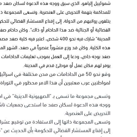
شموئييل إلياهو، الذي سبق ووجه هذه الدعوة لسكان صفد م
للمحاكمة بتهمة التحريض على العنصرية. وتسعى المجموعة ذات
يتلقون رواتبهم من الدولة، إلى إقناع المستشار القضائي للح
القضائية أو الجنائية ضد هذا الحاخام أو ذاك". وكان حاخام ص
المدينة" شارك فيه نحو 400 شخص، اعتبر ف
هذه الكلية. وكان قد وزع منشوراً عنصرياً في صفد، الشهر ا
صفد بوجه خاص، ودعا إلى العمل بموجب تعليمات الحاخامات 
يوفر لهم مكان عمل أو موطئ قدم في المدينة.
وقع نحو 50 من الحاخامات من مدن مختلفة في ا
لمواطنين عرب معتبرين أن هذا الامر محظور في التوراة.
وتسعى مجموعة ما تسمى بـ "الصهيونية الدينية" في اس
ووجه هذه الدعوة لسكان صفد ما استدعى جمعيات ناشط
التحريض على العنصرية.
وتسعى المجموعة ذاتها إلى الاستفادة من توقيع عشرات 
إلى إقناع المستشار القضائي للحكومة بأن الحديث عن "