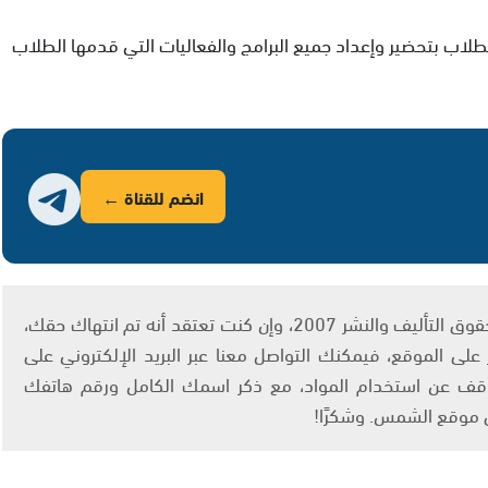
طلاب بتحضير وإعداد جميع البرامج والفعاليات التي قدمها الطلاب
انضم للقناة ←
يتم الاستخدام المواد وفقًا للمادة 27 أ من قانون حقوق التأليف والنشر 2007، وإن كنت تعتقد أنه تم انتهاك حقك،
لى الموقع، فيمكنك التواصل معنا عبر البريد الإلكتروني على
info@ashams.c والطلب بالتوقف عن استخدام المواد، مع ذكر اسمك الكامل ورقم هاتفك
ى موقع الشمس. وشكرًا!