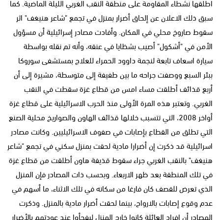
اطلقها نشطاء المقاومة على منطقة النقب الغربي الليلة الماضية. كما
سبق ذلك الاعلان عن إلحاق أضرار بمنزل في تجمع "شاعر هنيغف" اثر
سقوط صاروخ محلي في المكان. وأفادت مصادر إسرائيلية أن مسؤول
الأمن في "أشكول" أصيب بشظايا في عنقه، وأنه تم نقله بواسطة
سيارة اسعاف تابعة لنجمة داوود الحمراء للعلاج بمستشفى سوروكا
ببئر السبع ووصفت جراحه ما بين طفيفة إلى متوسطة، مشيرة إلى أن
أربع قذائف أطلقت مساء امس من قطاع غزة سقطت في النقب
الغربي. وتعتبر هذه المرة الأولى منذ الحرب الاسرائيلية على قطاع غزة
أواخر 2008، التي تتسبب خلالها قذائف الهاون والصواريخ محلية الصنع
التي تطلق من القطاع بإصابات في صفوف الاسرائيليين. وكانت مصادر
اسرائيلية قد ذكرت إن أضرارا مادية لحقت بمنزل سكني في تجمع "شاعر
هنيغف" بالنقب الغربي جراء سقوط قذيفة هاون أطلقت من قطاع غزة
في تلك المنطقة بعد ظهر الاربعاء. وبحسب ذات المصادر فإن المنزل
الذي تعرض للقصف كان فارغا من سكانه في تلك الاثناء، ما أسهم في
عدم وقوع إصابات بالارواح، بينما لحقت أضرار مادية بالمنزل. وذكرت
المصادر أن افراد العائلة كانوا خارج المنزل ليفجأوا عند عودتهم بالأضرار