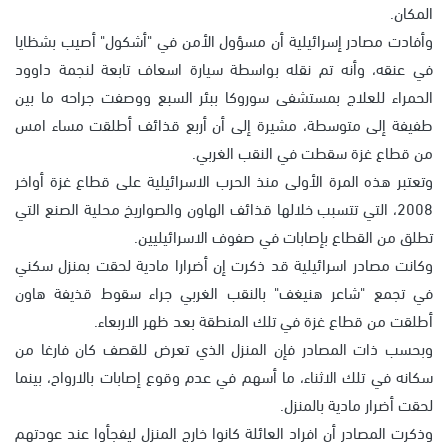
المكان.
وأفادت مصادر إسرائيلية أن مسؤول الأمن في "أشكول" أصيب بشظايا
في عنقه، وأنه تم نقله بواسطة سيارة اسعاف تابعة لنجمة داوود
الحمراء للعلاج بمستشفى سوروكا ببئر السبع ووصفت جراحه ما بين
طفيفة إلى متوسطة، مشيرة إلى أن أربع قذائف أطلقت مساء امس
من قطاع غزة سقطت في النقب الغربي.
وتعتبر هذه المرة الأولى منذ الحرب الاسرائيلية على قطاع غزة أواخر
2008، التي تتسبب خلالها قذائف الهاون والصواريخ محلية الصنع التي
تطلق من القطاع بإصابات في صفوف الاسرائيليين.
وكانت مصادر اسرائيلية قد ذكرت إن أضرارا مادية لحقت بمنزل سكني
في تجمع "شاعر هنيغف" بالنقب الغربي جراء سقوط قذيفة هاون
أطلقت من قطاع غزة في تلك المنطقة بعد ظهر الاربعاء.
وبحسب ذات المصادر فإن المنزل الذي تعرض للقصف كان فارغا من
سكانه في تلك الاثناء، ما أسهم في عدم وقوع إصابات بالارواح، بينما
لحقت أضرار مادية بالمنزل.
وذكرت المصادر أن افراد العائلة كانوا خارج المنزل ليفجأوا عند عودتهم