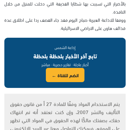
بالأضرار التي تسببت بها شظايا القذيفة التي دخلت للمنزل من خلال
النافذة.
ووفقا للاذاعة العبرية صباح اليوم فقد جاء القصف ردا على اطلاق عدة
قذائف هاون على الاراضي الاسرائيلية.
إذاعة الشمس
تابع آخر الأخبار بلحظة بلحظة
أخبار عاجلة · تقارير حصرية · مباشر
انضم للقناة ←
يتم الاستخدام المواد وفقًا للمادة 27 أ من قانون حقوق
التأليف والنشر 2007، وإن كنت تعتقد أنه تم انتهاك
حقك، بصفتك مالكًا لهذه الحقوق في المواد التي تظهر
على الموقع، فيمكنك التواصل معنا عبر البريد الإلكتروني