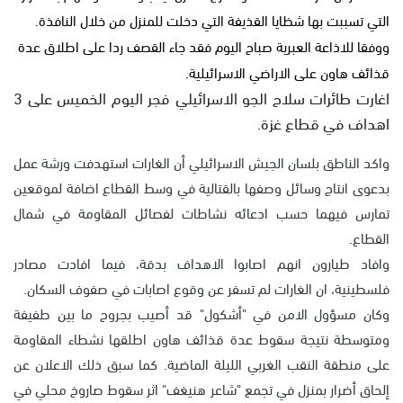
التي تسببت بها شظايا القذيفة التي دخلت للمنزل من خلال النافذة.
ووفقا للاذاعة العبرية صباح اليوم فقد جاء القصف ردا على اطلاق عدة
قذائف هاون على الاراضي الاسرائيلية.
اغارت طائرات سلاح الجو الاسرائيلي فجر اليوم الخميس على 3
اهداف في قطاع غزة.
واكد الناطق بلسان الجيش الاسرائيلي أن الغارات استهدفت ورشة عمل
بدعوى انتاج وسائل وصفها بالقتالية في وسط القطاع اضافة لموقعين
تمارس فيهما حسب ادعائه نشاطات لفصائل المقاومة في شمال
القطاع.
وافاد طيارون انهم اصابوا الاهداف بدقة، فيما افادت مصادر
فلسطينية، ان الغارات لم تسفر عن وقوع اصابات في صفوف السكان.
وكان مسؤول الامن في "أشكول" قد أصيب بجروح ما بين طفيفة
ومتوسطة نتيجة سقوط عدة قذائف هاون اطلقها نشطاء المقاومة
على منطقة النقب الغربي الليلة الماضية. كما سبق ذلك الاعلان عن
إلحاق أضرار بمنزل في تجمع "شاعر هنيغف" اثر سقوط صاروخ محلي في