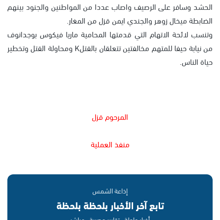
الحشد وسافر على الرصيف واصاب عددا من المواطنين والجنود بينهم
الضابطة ميخال زوهر والجندي ايمن قزل من المغار.
وتنسب لائحة الاتهام التي قدمتها المحامية ماريا فيكوس بوجدانوف
من نيابة حيفا للمتهم مخالفتين تتعلقان بالقتلK ومحاولة القتل وتخطير
حياة الناس.
المرحوم قزل
منفذ العملية
إذاعة الشمس
تابع آخر الأخبار بلحظة بلحظة
أخبار عاجلة · تقارير حصرية · مباشر