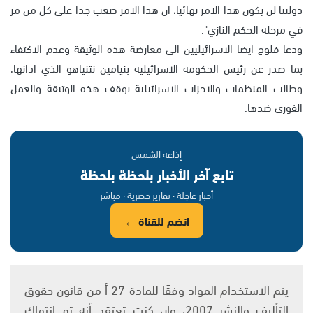
دولتنا لن يكون هذا الامر نهائيا، ان هذا الامر صعب جدا على كل من مر
في مرحلة الحكم النازي".
ودعا فلوج ايضا الاسرائيليين الى معارضة هذه الوثيقة وعدم الاكتفاء
بما صدر عن رئيس الحكومة الاسرائيلية بنيامين نتنياهو الذي ادانها،
وطالب المنظمات والاحزاب الاسرائيلية بوقف هذه الوثيقة والعمل
الفوري ضدها.
إذاعة الشمس
تابع آخر الأخبار بلحظة بلحظة
أخبار عاجلة · تقارير حصرية · مباشر
انضم للقناة ←
يتم الاستخدام المواد وفقًا للمادة 27 أ من قانون حقوق
التأليف والنشر 2007، وإن كنت تعتقد أنه تم انتهاك