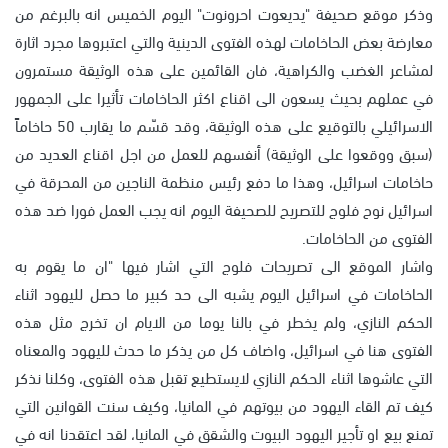
وذكر موقع صحيفة "يديعوت احرونوت" اليوم الخميس انه بالبرغم من
معارضة بعض الحاخامات لهذه الفتوى الدينية والتي اعتبروها مجرد اثارة
لمشاعر الغضب والكراهية، فان القائمين على هذه الوثيقة مستمرون
في عملهم بحيث يسعون الى اقناع اكثر الحاخامات تأثيرا على الجمهور
الاسرائيلي بالتوقيع على هذه الوثيقة، وقد قسّم ما يقارب 50 حاخاماً
(سبق ووقعوا على الوثيقة) أنفسهم للعمل من اجل اقناع العديد من
حاخامات اسرائيل، وهذا ما دفع رئيس منظمة الناجين من المحرقة في
اسرائيل نوح فلوج للتصريح للصحيفة اليوم انه يجب العمل فورا ضد هذه
الفتوى من الحاخامات.
واشار الموقع الى تصريحات فلوج التي اشار فيها "ان ما يقوم به
الحاخامات في اسرائيل اليوم يشبه الى حد كبير ما حصل لليهود اثناء
الحكم النازي، ولم يخطر في بالنا يوما من الايام ان تخرج مثل هذه
الفتوى هنا في اسرائيل، واضاف كل من يذكر ما حدث لليهود والمعناه
التي عاشوها اثناء الحكم النازي لايستطيع تقبل هذه الفتوى، وكلنا نذكر
كيف تم القاء اليهود من بيوتهم في المانيا، وكيف سنت القوانين التي
تمنع بيع او تأجير اليهود البيوت والشقق في المانيا، لقد اعتقدنا انه في