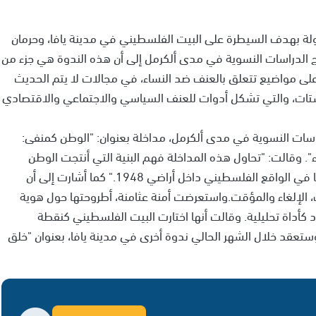
ولة بهدف السيطرة على البيت الفلسطيني في مدينة يافا، وحرمان
 الدراسات النسوية في مدى ألكرمل إلى أن هذه الندوة هي جزء من
لى مواضيع تتعلق بالعنف ضد النساء، في مجالات لا يتم الحديث
شتات، والتي تشكل أدوات للعنف السياسي والاجتماعي والاقتصادي
اسات النسوية في مدى ألكرمل، مداخلة بعنوان: "الوطن كمنفى:
 وقالت: "تحاول هذه المداخلة فهم البنية التي أنتجت الوطن
كمنفى والعناصر التي شكلتها، ومسارات تفاعلها وحراكها في الواقع الفلسطيني داخل أراضي 1948." كما أشارت إلى أن
ت، الإلغاء والمؤقت.واستعرضت أمنة عثامنة، أطروحتها حول هوية
 كأداة تحليلية. وقالت أنها اختارت البيت الفلسطيني كنقطة
وستعقد خلال الشهر الحالي ندوة أخرى في مدينة يافا، بعنوان "خلق