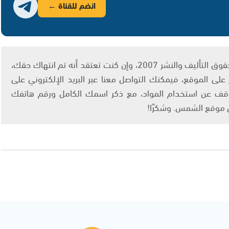
انضم للقناة ←
يتم الاستخدام المواد وفقًا للمادة 27 أ من قانون حقوق التأليف والنشر 2007، وإن كنت تعتقد أنه تم انتهاك حقك،
لى الموقع، فيمكنك التواصل معنا عبر البريد الإلكتروني على
info@ashams.c والطلب بالتوقف عن استخدام المواد، مع ذكر اسمك الكامل ورقم هاتفك
ى موقع الشمس. وشكرًا!