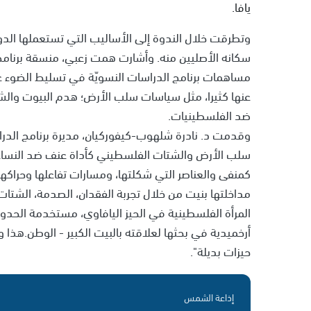
يافا.
وتطرقت خلال الندوة إلى الأساليب التي تستعملها الد
سكانه الأصليين منه. وأشارت همت زعبي، منسقة برنامج
مساهمات برنامج الدراسات النسويّة في تسليط الضوء ع
عنها كثيرا، مثل سياسات سلب الأرض؛ هدم البيوت وال
ضد الفلسطينيات.
وقدمت د. نادرة شلهوب-كيفوركيان، مديرة برنامج الدر
سلب الأرض والشتات الفلسطيني كأداة عنف ضد النساء".
مداخلتها بنيت من خلال تجربة الفقدان، الصدمة، الشتا
المرأة الفلسطينية في الحيز اليافاوي، مستخدمة الحدود
أرخميدية في بحثها لعلاقته بالبيت الكبير - الوطن.هذا 
حيزات بديلة".
إذاعة الشمس