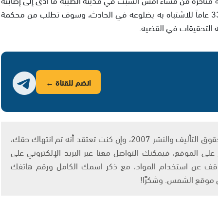
بشكل متوسط، وإعتقلت الشرطة شاباً يبلغ من العمر 33 عاماً للاشتباه به بضلوعه في الحادث، وسوف تطلب من محكمة
ة التحقيقات في القضية.
انضم للقناة ←
يتم الاستخدام المواد وفقًا للمادة 27 أ من قانون حقوق التأليف والنشر 2007، وإن كنت تعتقد أنه تم انتهاك حقك،
لى الموقع، فيمكنك التواصل معنا عبر البريد الإلكتروني على
info@ashams.c والطلب بالتوقف عن استخدام المواد، مع ذكر اسمك الكامل ورقم هاتفك
ى موقع الشمس. وشكرًا!