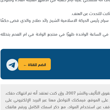
ابت للتحدث عن العنف.
 سراح رئيس الحركة الاسلامية الشيخ رائد صلاح والذي قضى حكمًا
في الساعة الواحدة ظهرًا في منتجع الواحة في ام الفحم يتخلله
انضم للقناة ←
يتم الاستخدام المواد وفقًا للمادة 27 أ من قانون حقوق التأليف والنشر 2007، وإن كنت تعتقد أنه تم انتهاك حقك،
لى الموقع، فيمكنك التواصل معنا عبر البريد الإلكتروني على
info@ashams.c والطلب بالتوقف عن استخدام المواد، مع ذكر اسمك الكامل ورقم هاتفك