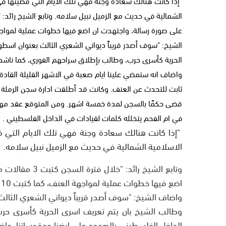
"إذا كانت هنالك سعادة وجنة فهي تلك الايام التي قضيتها في
الشيخ: "سوف أصدر قريباً ديواني الشعري الثالث بعنوان اسطو
الحرية كأسرى حرب، وطالب بإطلاق سراحهم الفوري، كما ناشد ا
واضاف انه ستمضي علينا ايام صعبة في الاشهر القليلة القا
ثابت للتحدث عن العنف. وكانت قد أطلقت ادارة سجن الرملة صب
قضى حكمًا بالسجن لمدة خمسة اشهر. ومن المتوقع عقد مهرجا
في ام الفحم يتخلله كلمات لقيادات في الداخل الفلسطيني .
"إذا كانت هنالك سعادة وجنة فهي تلك الايام التي ق
الاسلامية الشمالية في حديث مع الزميل نبيل سلامه.
وتابع الشيخ را
اضع فيها خطوات عملية لمواجهة العنف، كما كتبت 10 قصائد مطولة، الاولى تتحدث عن العنف.
واضاف الشيخ: "سوف أصدر قريباً ديواني الشعري الثالث
وطالب الشيخ بان يتم تعريف اسرى الحرية كأسرى حرب
الداخل الفلسطيني بالصمود على ارضنا ومقدساتنا، واضا