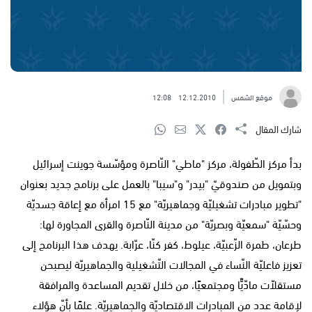
موقع الشمس
12.12.2010
12:08
شارك المقال
بدأ مركز الطّفولة، مركز "ماطي" النّاصرة ومؤسّسة جوينت إسرائيل
وبتمويل من صندوقيّ "بيدر" و"سيبا" بالعمل على برنامج جديد بعنوان
"تطوير مبادرات تشغيليّة وجماهيريّة" مع 15 امرأة مع إعاقة جسديّة
وحسّيّة "سمعيّة وبصريّة" من مدينة النّاصرة والقرى المجاورة لها:
طرعان، طمرة الزّعبيّة، عيلوط، كفر كنّا، عرّابة. يهدف هذا البرنامج إلى
تعزيز فاعليّة النّساء في المجالات التّشغيلية والجماهيريّة ليصبحن
مستقلاّت مادّيًّا ومجتمعيًا، من خلال تقديم المساعدة والمرافقة
لإقامة عدد من المبادرات الاقتصاديّة والجماهيريّة. علمًا بأنّ هؤلاء