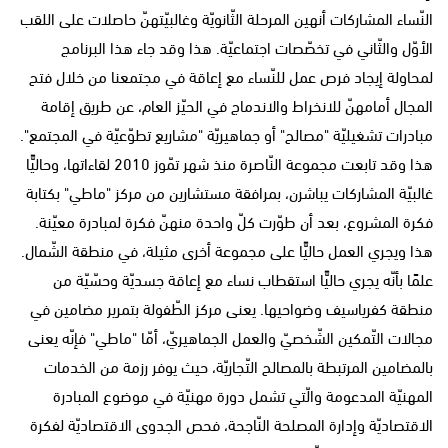
النّساء المشاركات أنهين المرحلة الثّانويّة وغالبيّتهنّ حاصلات على اللقب
الأوّل والثّاني في تخصّصات اجتماعيّة. هذا وقد جاء هذا البرنامج
لمحاولة إيجاد فرص عمل للنّساء مع إعاقة في مجتمعنا من خلال فتح
المجال أمامهنّ للانخراط والاندماج في الحيّز العام، عن طريق إقامة
مبادرات تشغيليّة "مصالح" أو جماهيريّة "مشاريع تطوّعيّة في المجتمع".
هذا وقد تابعت مجموعة النّاصرة منذ شهر تمّوز 2010 لقاءاتها، وحاليًّا
غالبيّة المشاركات يباشرن، بمرافقة مستشارين من مركز "ماطي" بكتابة
فكرة المشروع، بعد أن طوّرت كلّ واحدة منهنّ فكرة لمبادرة معيّنة.
هذا ويجري العمل حاليًّا على مجموعة أخرى مثيلة، في منطقة الشّمال.
علمًا بأنّه يجري حاليًّا استقطاب نساء مع إعاقة جسديّة وحسّيّة من
منطقة كفرياسيف وضواحيها. يعنى مركز الطّفولة بتمرير مضامين في
مجالات التّمكين الشّخصيّ والعمل الجماهيريّ، أمّا "ماطي" فإنّه يعنى
بالمضامين المرتبطة بالمصالح التّجاريّة، حيث يوفر رزمة من الخدمات
المهنيّة المدعومة والّتي تشمل دورة مهنيّة في موضوع المبادرة
الاقتصاديّة وإدارة المصلحة النّاجحة، فحص الجدوى الاقتصاديّة لفكرة