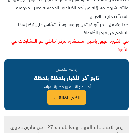
ماليّة بشروط مسهّلة من أحد الصّناديق الحكومية وغير الحكومية
المخصّصة لهذا الغرض.
هذا وتعمل سمر أبو قرشين وراوية لوسيّا شمّاس على تركيز هذا
البرنامج من مركز الطّفولة.
في الصّورة: فيروز ياسين، مستشارة مركز "ماطي مع المشاركات في
الدّورة.
إذاعة الشمس
تابع آخر الأخبار بلحظة بلحظة
أخبار عاجلة · تقارير حصرية · مباشر
انضم للقناة ←
يتم الاستخدام المواد وفقًا للمادة 27 أ من قانون حقوق