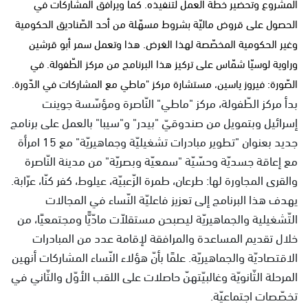
المشروع وتحضير خطّة العمل لتنفيذه. كما ويرافق المشاركات في
الحصول على قروض ماليّة بشروط مسهّلة من أحد الصّناديق الحكومية
وغير الحكومية المخصّصة لهذا الغرض. هذا وتعمل سمر أبو قرشين
وراوية لوسيّا شمّاس على تركيز هذا البرنامج من مركز الطّفولة. في
الصّورة: فيروز ياسين، مستشارة مركز "ماطي مع المشاركات في الدّورة.
بدأ مركز الطّفولة، مركز "ماطي" النّاصرة ومؤسّسة جوينت
إسرائيل وبتمويل من صندوقيّ "بيدر" و"سيبا" بالعمل على برنامج
جديد بعنوان "تطوير مبادرات تشغيليّة وجماهيريّة" مع 15 امرأة
مع إعاقة جسديّة وحسّيّة "سمعيّة وبصريّة" من مدينة النّاصرة
والقرى المجاورة لها: طرعان، طمرة الزّعبيّة، عيلوط، كفر كنّا، عرّابة.
يهدف هذا البرنامج إلى تعزيز فاعليّة النّساء في المجالات
التّشغيلية والجماهيريّة ليصبحن مستقلاّت مادّيًّا ومجتمعيًا، من
خلال تقديم المساعدة والمرافقة لإقامة عدد من المبادرات
الاقتصاديّة والجماهيريّة. علمًا بأنّ هؤلاء النّساء المشاركات أنهين
المرحلة الثّانويّة وغالبيّتهنّ حاصلات على اللقب الأوّل والثّاني في
تخصّصات اجتماعيّة.