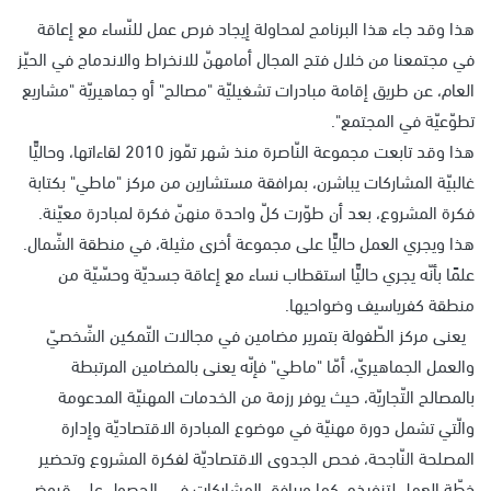
هذا وقد جاء هذا البرنامج لمحاولة إيجاد فرص عمل للنّساء مع إعاقة
في مجتمعنا من خلال فتح المجال أمامهنّ للانخراط والاندماج في الحيّز
العام، عن طريق إقامة مبادرات تشغيليّة "مصالح" أو جماهيريّة "مشاريع
تطوّعيّة في المجتمع".
هذا وقد تابعت مجموعة النّاصرة منذ شهر تمّوز 2010 لقاءاتها، وحاليًّا
غالبيّة المشاركات يباشرن، بمرافقة مستشارين من مركز "ماطي" بكتابة
فكرة المشروع، بعد أن طوّرت كلّ واحدة منهنّ فكرة لمبادرة معيّنة.
هذا ويجري العمل حاليًّا على مجموعة أخرى مثيلة، في منطقة الشّمال.
علمًا بأنّه يجري حاليًّا استقطاب نساء مع إعاقة جسديّة وحسّيّة من
منطقة كفرياسيف وضواحيها.
يعنى مركز الطّفولة بتمرير مضامين في مجالات التّمكين الشّخصيّ
والعمل الجماهيريّ، أمّا "ماطي" فإنّه يعنى بالمضامين المرتبطة
بالمصالح التّجاريّة، حيث يوفر رزمة من الخدمات المهنيّة المدعومة
والّتي تشمل دورة مهنيّة في موضوع المبادرة الاقتصاديّة وإدارة
المصلحة النّاجحة، فحص الجدوى الاقتصاديّة لفكرة المشروع وتحضير
خطّة العمل لتنفيذه. كما ويرافق المشاركات في الحصول على قروض