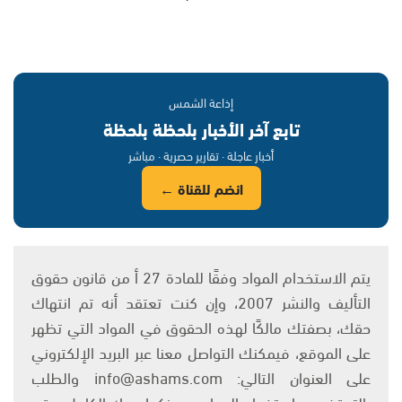
إذاعة الشمس
تابع آخر الأخبار بلحظة بلحظة
أخبار عاجلة · تقارير حصرية · مباشر
انضم للقناة ←
يتم الاستخدام المواد وفقًا للمادة 27 أ من قانون حقوق
التأليف والنشر 2007، وإن كنت تعتقد أنه تم انتهاك
حقك، بصفتك مالكًا لهذه الحقوق في المواد التي تظهر
على الموقع، فيمكنك التواصل معنا عبر البريد الإلكتروني
على العنوان التالي: info@ashams.com والطلب
بالتوقف عن استخدام المواد، مع ذكر اسمك الكامل ورقم