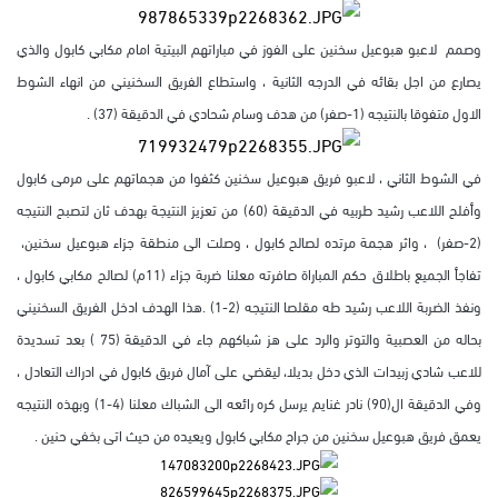
وصمم لاعبو هبوعيل سخنين على الفوز في مباراتهم البيتية امام مكابي كابول والذي
يصارع من اجل بقائه في الدرجه الثانية ، واستطاع الفريق السخنيني من انهاء الشوط
الاول متفوقا بالنتيجه (1-صفر) من هدف وسام شحادي في الدقيقة (37) .
في الشوط الثاني ، لاعبو فريق هبوعيل سخنين كثفوا من هجماتهم على مرمى كابول
وأفلح اللاعب رشيد طربيه في الدقيقة (60) من تعزيز النتيجة بهدف ثان لتصبح النتيجه
(2-صفر) ، واثر هجمة مرتده لصالح كابول ، وصلت الى منطقة جزاء هبوعيل سخنين،
تفاجأ الجميع باطلاق حكم المباراة صافرته معلنا ضربة جزاء (11م) لصالح مكابي كابول ،
ونفذ الضربة اللاعب رشيد طه مقلصا النتيجه (2-1) .هذا الهدف ادخل الفريق السخنيني
بحاله من العصبية والتوتر والرد على هز شباكهم جاء في الدقيقة (75 ) بعد تسديدة
للاعب شادي زبيدات الذي دخل بديلا، ليقضي على آمال فريق كابول في ادراك التعادل ،
وفي الدقيقة ال(90) نادر غنايم يرسل كره رائعه الى الشباك معلنا (4-1) وبهذه النتيجه
يعمق فريق هبوعيل سخنين من جراح مكابي كابول ويعيده من حيث اتى بخفي حنين .