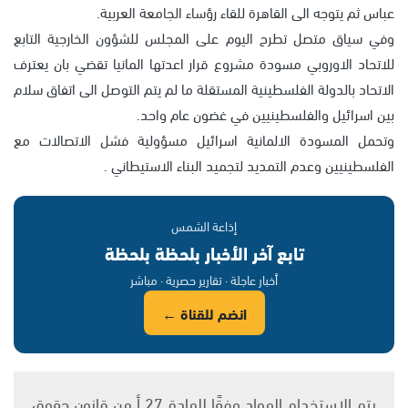
عباس ثم يتوجه الى القاهرة للقاء رؤساء الجامعة العربية.
وفي سياق متصل تطرح اليوم على المجلس للشؤون الخارجية التابع
للاتحاد الاوروبي مسودة مشروع قرار اعدتها المانيا تقضي بان يعترف
الاتحاد بالدولة الفلسطينية المستقلة ما لم يتم التوصل الى اتفاق سلام
بين اسرائيل والفلسطينيين في غضون عام واحد.
وتحمل المسودة الالمانية اسرائيل مسؤولية فشل الاتصالات مع
الفلسطينيين وعدم التمديد لتجميد البناء الاستيطاني .
إذاعة الشمس
تابع آخر الأخبار بلحظة بلحظة
أخبار عاجلة · تقارير حصرية · مباشر
انضم للقناة ←
يتم الاستخدام المواد وفقًا للمادة 27 أ من قانون حقوق