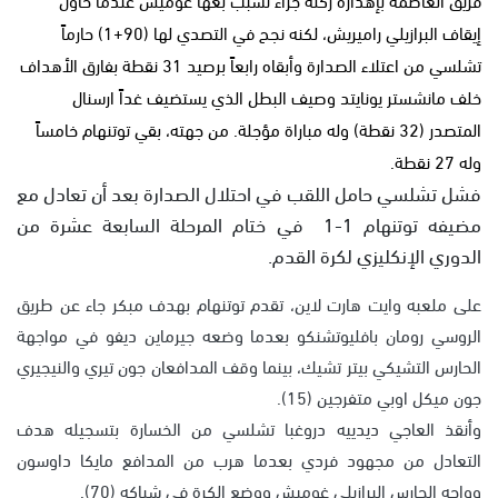
إيقاف البرازيلي راميريش، لكنه نجح في التصدي لها (90+1) حارماً
تشلسي من اعتلاء الصدارة وأبقاه رابعاً برصيد 31 نقطة بفارق الأهداف
خلف مانشستر يونايتد وصيف البطل الذي يستضيف غداً ارسنال
المتصدر (32 نقطة) وله مباراة مؤجلة. من جهته، بقي توتنهام خامساً
وله 27 نقطة.
فشل تشلسي حامل اللقب في احتلال الصدارة بعد أن تعادل مع
مضيفه توتنهام 1-1 في ختام المرحلة السابعة عشرة من
الدوري الإنكليزي لكرة القدم.
على ملعبه وايت هارت لاين، تقدم توتنهام بهدف مبكر جاء عن طريق
الروسي رومان بافليوتشنكو بعدما وضعه جيرماين ديفو في مواجهة
الحارس التشيكي بيتر تشيك، بينما وقف المدافعان جون تيري والنيجيري
جون ميكل اوبي متفرجين (15).
وأنقذ العاجي ديدييه دروغبا تشلسي من الخسارة بتسجيله هدف
التعادل من مجهود فردي بعدما هرب من المدافع مايكا داوسون
وواجه الحارس البرازيلي غوميش ووضع الكرة في شباكه (70).