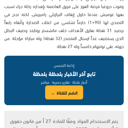
وفوت دروغبا فرصة الفوز على فريق العاصمة بإهداره ركلة جزاء تسبب
بعها غوميش عندما حاول إيقاف البرازيلي راميريش، لكنه نجح في
التصدي لها (90+1) حارماً تشلسي من اعتلاء الصدارة وأبقاه رابعاً
برصيد 31 نقطة بفارق الأهداف خلف مانشستر يونايتد وصيف البطل
الذي يستضيف غداً ارسنال المتصدر (32 نقطة) وله مباراة مؤجلة. من
جهته، بقي توتنهام خامساً وله 27 نقطة.
إذاعة الشمس
تابع آخر الأخبار بلحظة بلحظة
أخبار عاجلة · تقارير حصرية · مباشر
انضم للقناة ←
يتم الاستخدام المواد وفقًا للمادة 27 أ من قانون حقوق