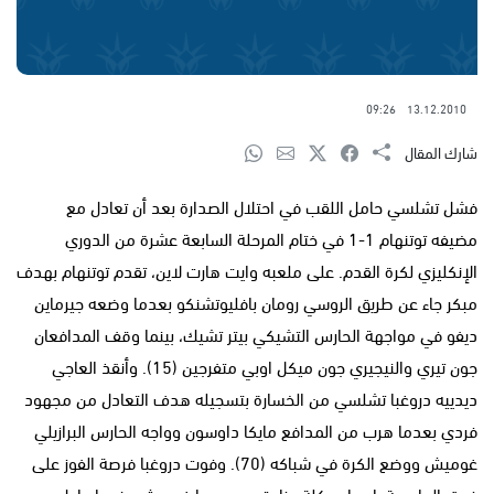
09:26
13.12.2010
شارك المقال
فشل تشلسي حامل اللقب في احتلال الصدارة بعد أن تعادل مع
مضيفه توتنهام 1-1 في ختام المرحلة السابعة عشرة من الدوري
الإنكليزي لكرة القدم. على ملعبه وايت هارت لاين، تقدم توتنهام بهدف
مبكر جاء عن طريق الروسي رومان بافليوتشنكو بعدما وضعه جيرماين
ديفو في مواجهة الحارس التشيكي بيتر تشيك، بينما وقف المدافعان
جون تيري والنيجيري جون ميكل اوبي متفرجين (15). وأنقذ العاجي
ديدييه دروغبا تشلسي من الخسارة بتسجيله هدف التعادل من مجهود
فردي بعدما هرب من المدافع مايكا داوسون وواجه الحارس البرازيلي
غوميش ووضع الكرة في شباكه (70). وفوت دروغبا فرصة الفوز على
فريق العاصمة بإهداره ركلة جزاء تسبب بعها غوميش عندما حاول