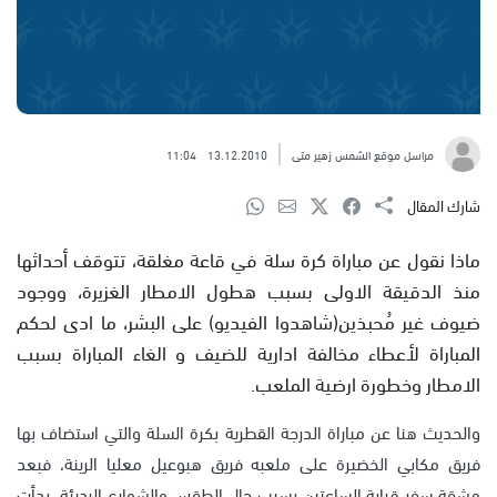
مراسل موقع الشمس زهير متى
13.12.2010
11:04
شارك المقال
ماذا نقول عن مباراة كرة سلة في قاعة مغلقة، تتوقف أحداثها
منذ الدقيقة الاولى بسبب هطول الامطار الغزيرة، ووجود
ضيوف غير مُحبذين(شاهدوا الفيديو) على البشر، ما ادى لحكم
المباراة لأعطاء مخالفة ادارية للضيف و الغاء المباراة بسبب
الامطار وخطورة ارضية الملعب.
والحديث هنا عن مباراة الدرجة القطرية بكرة السلة والتي استضاف بها
فريق مكابي الخضيرة على ملعبه فريق هبوعيل معليا الرينة، فبعد
مشقة سفر قرابة الساعتين بسبب حال الطقس والشوارع الرديئة، بدأت