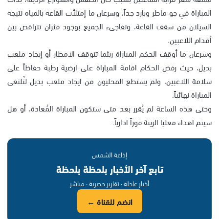
المباراة في جو ماطر وبارد جداً، وسرعان ما إمتلأت القاعة بالمياه نتيجة
السيلان من سقف القاعة، وتفاجىء الجميع بوجود فئران تتراقص بين
أقدام اللاعبين.
وسرعان ما أوقف الحكم المباراة ريثما تتوقف الامطار أو إيجاد ملعب
بديل، حيث رفض الحكام اقامة المباراة على ارضية رطبة حفاظاً على
سلامة اللاعبين، ولم يستطع المحليون من ايجاد ملعب بديل لتُلتغى
المباراة نهائياً.
وحتى هذه الساعة لم يُقرر بعد متى ستكون المباراة المُعادة، أو هل
سيتم اهداء معليا الرينة فوزاً ادارياً.
إذاعة الشمس
تابع آخر الأخبار بلحظة بلحظة
أخبار عاجلة · تقارير حصرية · مباشر
انضم للقناة ←