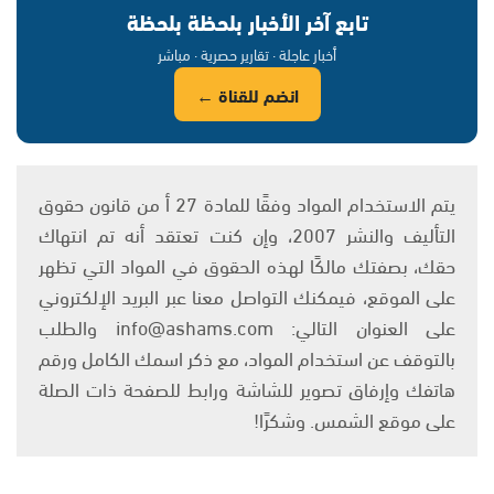
تابع آخر الأخبار بلحظة بلحظة
أخبار عاجلة · تقارير حصرية · مباشر
انضم للقناة ←
يتم الاستخدام المواد وفقًا للمادة 27 أ من قانون حقوق
التأليف والنشر 2007، وإن كنت تعتقد أنه تم انتهاك
حقك، بصفتك مالكًا لهذه الحقوق في المواد التي تظهر
على الموقع، فيمكنك التواصل معنا عبر البريد الإلكتروني
على العنوان التالي: info@ashams.com والطلب
بالتوقف عن استخدام المواد، مع ذكر اسمك الكامل ورقم
هاتفك وإرفاق تصوير للشاشة ورابط للصفحة ذات الصلة
على موقع الشمس. وشكرًا!