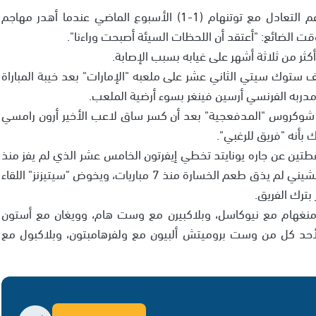
على الرغم من ذلك، يحاول أنشيلوتي البقاء متفائلاً رغم التعادل مع توتنهام (1-1) الأسبوع الماضي عندما أهدر مهاجم
وقت الضائع: "أعتقد أن اللحظات السيئة أصبحت وراءنا".
أكثر من ثلاثة أشهر على غيابه بسبب الإصابة.
ستوك سيتي الثاني عشر على ملعبه "الإمارات" بعد خيبة المباراة
رع مدربه الفرنسي أرسين فينغر بسوء أرضية الملعب.
ن شوكروس "المدفعجية" بعد أن كسر ساق لاعب الأخير أرون رامسي
أنه "فريق للرغبي".
قطتين عن جاره يونايتد تخطي إيفرتون الخامس عشر الذي لم يفز منذ
7 مباريات، في حين أن فريق المدرب الإيطالي روبرتو مانشيني لم يذق طعم الخسارة منذ 7 مباريات، ويخوض "سيتيزنز" اللقاء
بترك الفريق.
يرمنغهام مع نيوكاسل، وبلاكبيرن مع وست هام، وويغان مع أستون
لأحد كل من وست بروميتش ألبيون مع ولفرهامبتون، وبلاكبول مع