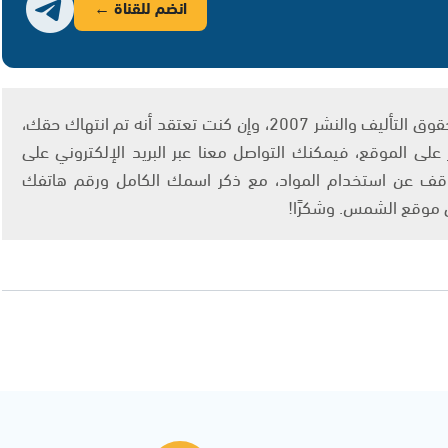
انضم للقناة ←
يتم الاستخدام المواد وفقًا للمادة 27 أ من قانون حقوق التأليف والنشر 2007، وإن كنت تعتقد أنه تم انتهاك حقك،
لى الموقع، فيمكنك التواصل معنا عبر البريد الإلكتروني على
info@ashams.c والطلب بالتوقف عن استخدام المواد، مع ذكر اسمك الكامل ورقم هاتفك
ى موقع الشمس. وشكرًا!