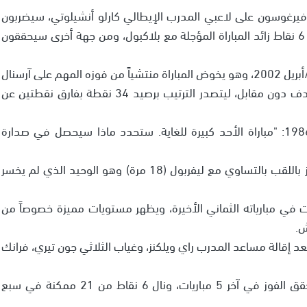
 فيرغوسون على لاعبي المدرب الإيطالي كارلو أنشيلوتي، سيضربون
عصفورين بحجر واحد، فمن جهة سيبتعدون عن الـ"بلوز" 6 نقاط زائد المباراة المؤجلة مع بلاكبول، ومن جهة أخرى سيحققون
ويعود الفوز الأخير للشياطين الحمر في لندن إلى نيسان/أبريل 2002، وهو يخوض المباراة منتشياً من فوزه المهم على آرسنال
الوصيف الاثنين الماضي على ملعبه "أولد ترافورد" بهدف دون مقابل، ليتصدر الترتيب برصيد 34 نقطة بفارق نقطتين عن
وقال فيرغوسون الذي يشرف على يونايتد منذ عام 1986: "مباراة الأحد كبيرة للغاية. ستحدد ماذا سيحصل في صدارة
مانشستر هو حامل الرقم القياسي في عدد مرات الفوز باللقب بالتساوي مع ليفربول (18 مرة) وهو الوحيد الذي لم يخسر
ايتد بداية بطيئة هذا الموسم، لكنه فاز 6 مرات في مبارياته الثماني الأخيرة، ويظهر مستويات مميزة خصوصاً من
ش.
بعد إقالة مساعد المدرب راي ويلكنز، وغياب الثلاثي جون تيري، فرانك
وتراجع تشلسي من الصدارة إلى المركز الرابع، إذ لم يحقق الفوز في آخر 5 مباريات، ونال 6 نقاط من 21 ممكنة في سبع