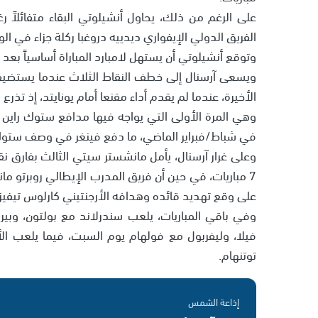
الفريق الدولي الإيفواري ديدييه دروغبا ركلة جزاء في ال
وتوقع أنشيلوتي أن يستهل لامبارد المباراة أساسياً بعد 
ويسعى آرسنال إلى خطف النقاط الثلاث عندما يستضيف 
الأخيرة، عندما لم يقدم أداء مقنعا أمام يونايتد، إذ تذ
وهي المرة الأولى التي يواجه فيها مدافع ستوك راي
في شباط/فبراير الماضي، ما دفع فينغر في وصف ستوك ب
وعلى غرار آرسنال، يأمل مانشستر سيتي الثالث بفارق ن
على وقع تهديد قائده وهدافه الأرجنتيني كارلوس تيفيز 
وفي باقي المباريات، يلعب سندرلاند مع بولتون، وب
فيلا، وليفربول مع فولهام يوم السبت، فيما يلعب ا
توتنهام.
إذاعة الشمس