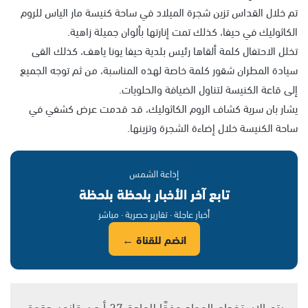
تم خلال القداس تزين شجرة الميلاد في ساحة كنيسة مار الياس للروم
الكاثوليك في حيفا، كذلك تمت إنارتها بألوان جميلة زاهية.
تخلل الاحتفال كلمة ألقاها رئيس بلدية حيفا يونا ياهف، كذلك القى
سيادة المطران شقور كلمة خاصة لهذه المناسبة، من ثم توجه الجميع
إلى قاعة الكنيسة لتناول الضيافة والحلويات.
يشار بان سرية كشاف الروم الكاثوليك، قد قدمت عرض كشفي في
ساحة الكنيسة خلال إضاءة الشجرة وتزينها.
إذاعة الشمس
تابع آخر الأخبار بلحظة بلحظة
أخبار عاجلة · تقارير حصرية · مباشر
انضم للقناة ←
يتم الاستخدام المواد وفقًا للمادة 27 أ من قانون حقوق