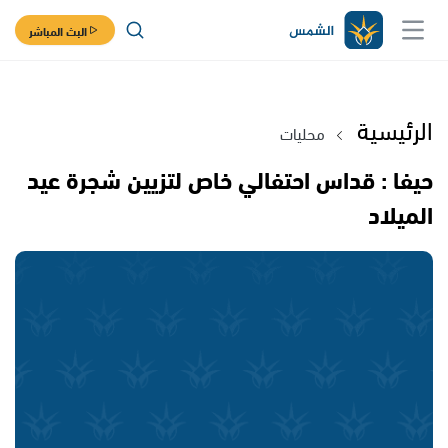
البث المباشر
الرئيسية
محليات
حيفا : قداس احتفالي خاص لتزيين شجرة عيد
الميلاد