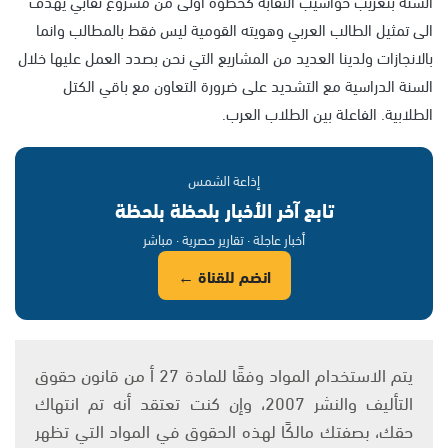
السنة بتعريب حواسيب النقابة كخطوة اولى من مشروع نقابي يهدف
الى تمثيل الطالب العربي وهويته القومية ليس فقط بالمطالب وانما
بالانجازات ولدينا العديد من المشاريع التي نحن بصدد العمل عليها خلال
السنة الدراسية مع التشديد على ضرورة التعاون مع باقي الكتل
الطلابية. الفاعلة بين الطلاب العرب.
إذاعة الشمس
تابع آخر الأخبار بلحظة بلحظة
أخبار عاجلة · تقارير حصرية · مباشر
انضم للقناة ←
يتم الاستخدام المواد وفقًا للمادة 27 أ من قانون حقوق
التأليف والنشر 2007، وإن كنت تعتقد أنه تم انتهاك
حقك، بصفتك مالكًا لهذه الحقوق في المواد التي تظهر