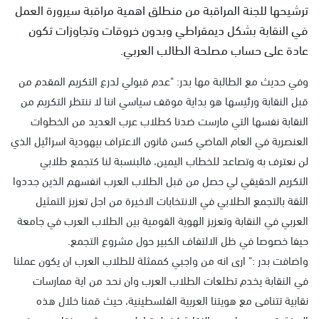
ترشيحها للجنة المراقبة من منطلق اهمية مراقبة سيرورة العمل
في النقابة بشكل ديمقراطي وبدون خروقات وتجاوزات تكون
عادة على حساب مصلحة الطالب العربي.
وفي حديث مع الطالبة مها بدر: "عدم قبولي لدرع التكريم المقدم من
قبل النقابة ورئيسها هو بداية موقف سياسي اننا لا ننتظر التكريم من
النقابة نفسها التي مارست ضدنا كطلاب عرب العديد من الخطوات
العنصرية في العام الماضي كسن قانون الاعتراف بيهودية اسرائيل الذي
لن نعترف به وتصاعد للخطاب اليمين، فالبنسبة لنا كتجمع طلابي
التكريم الحقيقي لي حصل من قبل الطلاب العرب انفسهم الذين جددوا
الثقة بالتجمع الطلابي في الانتخابات الاخيرة من اجل تعزيز التمثيل
العربي في النقابة وتعزيز الهوية القومية بين الطلاب العرب في جامعة
حيفا خصوصا في ظل الالتفاف الكبير حول مشروع التجمع.
واضافت بدر :" ارى انه من واجبي كممثلة للطلاب العرب ان يكون عملنا
في النقابة يخدم تطلعات الطلاب العرب وان نحد من اية ممارسات
نقابية تتنافى مع هويتنا العربية الفلسطينية، حيث قمنا خلال هذه