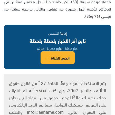
هجمة مرتدة سريعة (63)، لكن دافيد فيا سجل هدفين مماثلين في
الدقائق الأخيرة الأول بتمريرة من تشافي والثاني بواحدة مماثلة من
ميسي (76 و85).
إذاعة الشمس
تابع آخر الأخبار بلحظة بلحظة
أخبار عاجلة · تقارير حصرية · مباشر
انضم للقناة ←
يتم الاستخدام المواد وفقًا للمادة 27 أ من قانون حقوق
التأليف والنشر 2007، وإن كنت تعتقد أنه تم انتهاك
حقك، بصفتك مالكًا لهذه الحقوق في المواد التي تظهر
على الموقع، فيمكنك التواصل معنا عبر البريد الإلكتروني
على العنوان التالي: info@ashams.com والطلب