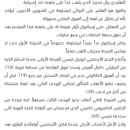
التقليدي ريال مدريد الذي يلعب غداً على ملعبه ضد إشبيلية.
والفوز هو العاشر على التوالي لبرشلونة في الشهرين الأخيرين، ليؤكد
بأنه لن يتنازل عن لقبه إلى الفريق الملكي بسهولة.
في المقابل، مني إسبانيول بأول هزيمة له على ملعبه هذا الموسم بعد
أن حقق سبعة انتصارات في سبع مباريات.
وكان إسبانيول نداً عنيداً لبرشلونة، خصوصاً في الشوط الأول حيث لا
تعكس النتيجة مجريات اللعب تماماً.
وأضاع النجم الأرجنتيني ليونيل ميسي الفرصة الأولى عندما استلم الكرة
من البرازيلي دانيال ألفيش وسدد فوق العارضة من مسافة قريبة (10).
بيد أن الفريق الكاتالوني نجح في افتتاح التسجيل عبر بدرو (19)، قبل أن
يضيف صانع الألعاب المتألق تشافي الهدف الثاني بعد لعبة مشتركة
بين أكثر من لاعب (30).
وفي الشوط الثاني أضاف بدرو الهدف الثالث مستغلاً كرة مرتدة من
الحارس الكاميروني كاميني الذي لم يتمكن من التقاط الكرة القوية التي
سددها ميسي (60).
ولاح الأمل لأصحاب الأرض عندما قلص الأرجنتيني أوزفالدو الفارق بعد