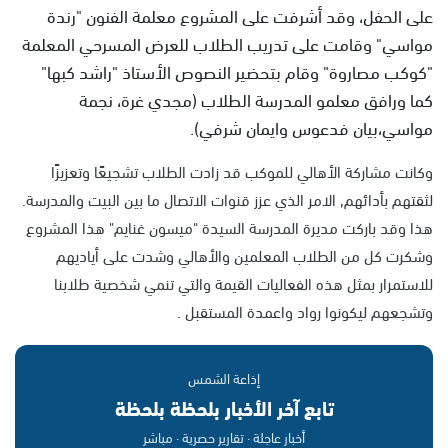
على الحفل، وقد أشرفت على المشروع معلمة الفنون "رندة
مواسي" وقامت على تدريب الطلاب للعرض المسرحي المعلمة
"كوكب مصاروة" وقام بتحضير النصوص الأستاذ "راشد كبها"
كما ورافق معلمو المدرسة الطلاب (مجدي غرة، نجمة
مواسي،بيان فدعوس وايمان شرفي).
وكانت مشاركة الأهالي للموكب قد زادت الطلاب تشجيعًا وتعزيزًا
لثقتهم بأدائهم, الامر الذي عزز قنوات الاتصال ما بين البيت والمدرسة.
هذا وقد باركت مديرة المدرسة السيدة "ميسون غنايم" هذا المشروع
وشكرت كل من الطلاب المعلمين والأهالي وشدت على أياديهم
للاستمرار بمثل هذه الفعاليات القيمة والتي تنمي شخصية طلابنا
وتشجعهم ليكونوا رواد واعمدة المستقبل .
إذاعة الشمس
تابع آخر الأخبار بلحظة بلحظة
أخبار عاجلة · تقارير حصرية · مباشر