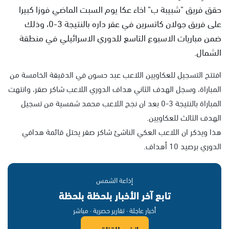
حقق فريق "شبيبة ب" اخاء عكا يوم السبت الماضي فوزا كبيرا
على فريق جولان كاتسرين في عقر داره بالنتيجة 3-0، وذلك
ضمن مباريات الاسبوع التاسع للدوري الاسرائيلي في منطقة
الشمال.
افتتح التسجيل للعكاويين اللاعب عبد حسون في الدقيقة الخامسة من
المباراة، وسجل الهدف الثاني هداف الدوري اللاعب شاكر صقر، وانتهت
المباراة بالنتيجة 3-0 بعد ان نجح اللاعب محمد شمسية من تسجيل
الهدف الثالث للعكاويين.
هذا ويذكر ان اللاعب العكي الناشئ شاكر صقر يحتل قائمة هدافي
الدوري برصيد 10 أهداف.
إذاعة الشمس
تابع آخر الأخبار بلحظة بلحظة
أخبار عاجلة · تقارير حصرية · مباشر
انضم للقناة ←