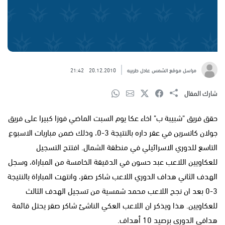
مراسل موقع الشمس عادل طربيه
20.12.2010
21:42
شارك المقال
حقق فريق "شبيبة ب" اخاء عكا يوم السبت الماضي فوزا كبيرا على فريق
جولان كاتسرين في عقر داره بالنتيجة 3-0، وذلك ضمن مباريات الاسبوع
التاسع للدوري الاسرائيلي في منطقة الشمال. افتتح التسجيل
للعكاويين اللاعب عبد حسون في الدقيقة الخامسة من المباراة، وسجل
الهدف الثاني هداف الدوري اللاعب شاكر صقر، وانتهت المباراة بالنتيجة
3-0 بعد ان نجح اللاعب محمد شمسية من تسجيل الهدف الثالث
للعكاويين. هذا ويذكر ان اللاعب العكي الناشئ شاكر صقر يحتل قائمة
هدافي الدوري برصيد 10 أهداف.