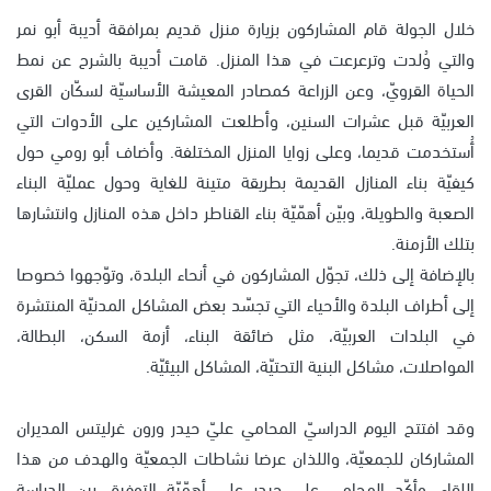
خلال الجولة قام المشاركون بزيارة منزل قديم بمرافقة أديبة أبو نمر
والتي وُلدت وترعرعت في هذا المنزل. قامت أديبة بالشرح عن نمط
الحياة القرويّ، وعن الزراعة كمصادر المعيشة الأساسيّة لسكّان القرى
العربيّة قبل عشرات السنين، وأطلعت المشاركين على الأدوات التي
أُستخدمت قديما، وعلى زوايا المنزل المختلفة. وأضاف أبو رومي حول
كيفيّة بناء المنازل القديمة بطريقة متينة للغاية وحول عمليّة البناء
الصعبة والطويلة، وبيّن أهمّيّة بناء القناطر داخل هذه المنازل وانتشارها
بتلك الأزمنة.
بالإضافة إلى ذلك، تجوّل المشاركون في أنحاء البلدة، وتوّجهوا خصوصا
إلى أطراف البلدة والأحياء التي تجسّد بعض المشاكل المدنيّة المنتشرة
في البلدات العربيّة، مثل ضائقة البناء، أزمة السكن، البطالة،
المواصلات، مشاكل البنية التحتيّة، المشاكل البيئيّة.
وقد افتتح اليوم الدراسيّ المحامي عليّ حيدر ورون غرليتس المديران
المشاركان للجمعيّة، واللذان عرضا نشاطات الجمعيّة والهدف من هذا
اللقاء. وأكّد المحامي علي حيدر على أهمّيّة التوفيق بين الدراسة