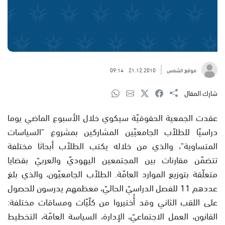
موقع الشمس
21.12.2010
09:14
شارك المقال
عقدت الجمعية الحقوقيّة سيكوي خلال الأسبوع الماضي يوما
دراسيّا للطلاّب الجامعيّين المشاركين بمشروع "السياسات
المتساوية"، والذي من خلاله يكتب الطلاّب أبحاثا مختلفة
تتضمّن مقارنات بين المجتمعين اليهوديّ والعربيّ بقضايا
متعلّقة بتوزيع الموارد العامّة. الطلاّب الجامعيّون، والذي بلغ
عددهم 11 للفصل الدراسيّ الحاليّ، معظمهم يدرسون للحصول
على اللقب الثاني وقد أُختيروا من كلّيّات ومساقات مختلفة:
القانون، العمل الاجتماعيّ، الإدارة، السياسة العامّة، التخطيط