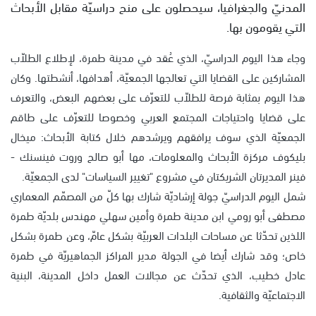
المدنيّ والجغرافيا، سيحصلون على منح دراسيّة مقابل الأبحاث
التي يقومون بها.
وجاء هذا اليوم الدراسيّ، الذي عُقد في مدينة طمرة، لإطلاع الطلاّب
المشاركين على القضايا التي تعالجها الجمعيّة، أهدافها، أنشطتها. وكان
هذا اليوم بمثابة فرصة للطلاّب للتعرّف على بعضهم البعض، والتعرف
على قضايا واحتياجات المجتمع العربي وخصوصا للتعرّف على طاقم
الجمعيّة الذي سوف يرافقهم ويرشدهم خلال كتابة الأبحاث: ميخال
بليكوف مركزة الأبحاث والمعلومات، مها أبو صالح وروت فينسنك -
فينر المديرتان الشريكتان في مشروع "تغيير السياسات" لدى الجمعيّة.
شمل اليوم الدراسيّ جولة إرشاديّة شارك بها كلّ من المصمّم المعماري
مصطفى أبو رومي ابن مدينة طمرة وأمين سهلي مهندس بلديّة طمرة
اللذين تحدّثا عن مساحات البلدات العربيّة بشكل عامّ، وعن طمرة بشكل
خاص؛ وقد شارك أيضا في الجولة مدير المراكز الجماهيريّة في طمرة
عادل خطيب، الذي تحدّث عن مجالات العمل داخل المدينة، البنية
الاجتماعيّة والثقافية.