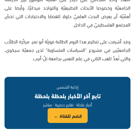
الجامعيّة وخصوصا الأبحاث التطبيقيّة والتواجد ميدانيّا، وأيضا على
أهمّيّة أن يعرض البحث العلميّ حلولا للقضايا والاحتياجات التي تخصّ
المجتمع الفلسطينيّ في الداخل.
وقد أشرفت على تنظيم هذا اليوم الطالبة فوزيّة أبو نمر، مركّزة الطلاّب
الجامعيّين في مشروع "السياسات المتساوية" لدى جمعيّة سيكوي،
والتي تُعدّ للقب الثاني في علم النفس بجامعة تلّ-أبيب.
إذاعة الشمس
تابع آخر الأخبار بلحظة بلحظة
أخبار عاجلة · تقارير حصرية · مباشر
انضم للقناة ←