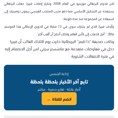
لكن قدوم البرتغالي مورينيو في العام 2008 وتكرار إصابات فييرا، جعلت البرتغالي
يستبعده عن التشكيل الأساسي مما دفع مدرب المنتخب الفرنسي ريمون دومينيك إلى
استبعاده عن المجموعة منذ مدة طويلة.
وأردف فييرا، الذي لم يشارك سوى في 12 مباراة في الدوري الإيطالي هذا الموسم،
قائلاً: " آمل الذهاب إلى كأس العالم ولذلك أحتاج أن ألعب أكثر".
وكانت صحيفة "ذا تايمز" البريطانية ذكرت يوم الثلاثاء الفائت أن فييرا
دخل في مفاوضات متقدمة مع مانشستر سيتي امن أجل الانضمام إليه
في فترة الانتقالات الشتوية.
إذاعة الشمس
تابع آخر الأخبار بلحظة بلحظة
أخبار عاجلة · تقارير حصرية · مباشر
انضم للقناة ←