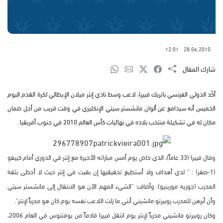
12:01
28.06.2010
شارك المقال
أكّد الدولي الفرنسي باتريك فييرا، لاعب وسط نادي إنتر ميلان الإيطالي لكرة القدم اليوم
الخميس أنه سيدافع عن ألوان مانشستر سيتي الإنكليزي في وقت قريب من أجل ضمان
مكان له في تشكيلة منتخب بلاده في نهائيات كأس العالم 2010 في جنوب أفريقيا.
وقال فييرا (33 عاماً)، الذي خاض يوم أمس مباراته الأخيرة مع إنتر في الدوري أمام كييفو
(1-صفر) : " لدي أهداف ولا أستطيع تحقيقيها إن بقيت في إنتر حيث لا أحظى بثقة
المدرب (جوزيه مورينيو). وأضاف: "الشيء المهم الآن هو الانتقال إلى مانشستر سيتي
وأن أبرهن للمدرب روبيرتو مانشيني أنني ما زلت اللاعب نفسه يوم كان هو مدرباً لإنتر".
وكان روبيرتو مانشيني مدرباً لإنتر يوم انتقل فييرا قادماً من يوفنتوس في العام 2006،