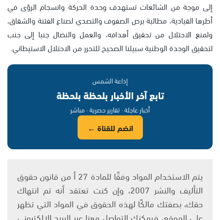
إلى موجة من الشائعات تستهدف وحدة الحركة وانسجام الرؤى في
أطرها القيادية، مطالبة برص الصفوف والتصدي لصناع الفتنة والشقاق،
ولمنع الاحتلال من تحقيق أهدافه، والعمل والنضال جنبا إلى جنب
لتحقيق الوحدة الوطنية سبيلنا الصحيح للتحرر من الاحتلال الاستيطاني.
إذاعة الشمس
تابع آخر الأخبار بلحظة بلحظة
أخبار عاجلة · تقارير حصرية · مباشر
انضم للقناة ←
يتم الاستخدام المواد وفقًا للمادة 27 أ من قانون حقوق
التأليف والنشر 2007، وإن كنت تعتقد أنه تم انتهاك
حقك، بصفتك مالكًا لهذه الحقوق في المواد التي تظهر
على الموقع، فيمكنك التواصل معنا عبر البريد الإلكتروني