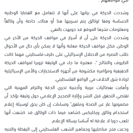
وشددت الحركة في بيانها على أنها لا تتعامل مع القضايا الوطنية
الحساسة وفقا لوثائق يتم تسريبها هنا أو هناك، خاصة وأن وثائقاً
ومعلومات نشرها الموقع قد جوبهت بالنفي.
وشددت الحركة على أن لا أسرار في مواقف الحركة من الآخر في
الوطن، فكل مواقف الحركة معلنة وأنها لا يمكن بأي حال من الأحوال
طلب النصرة من الاحتلال الإسرائيلي على طرف فلسطيني مهما كانت
الظروف والنتائج "، معتبرة ما جاء في الوثيقة تزويرا لمواقف الحركة
الحقيقية ومؤامرة مكشوفة من أجهزة الاستخبارات والأمن الإسرائيلية
لزيادة شق الخلاف في الواقع الفلسطيني.
وأهابت بفضائيات عربية وأجنبية تحري الدقة والتزام المهنية التي
تقتضي التحقق قبل النشر وإثارة الضجيج الإعلامي حول وثيقة نؤكد أن
مضمونها عار عن الصحة وملفق" وتساءلت إن كان يحق لوسيلة إعلام
استخدام وثائق ويكليكس كشاهد فيما ذات الوثائق قد كشفت أنها
تلعب دورا لا علاقة له أساسا برسالة الإعلام.
ودعت فتح مناضليها وجماهير الشعب الفلسطيني إلى اليقظة والتنبه