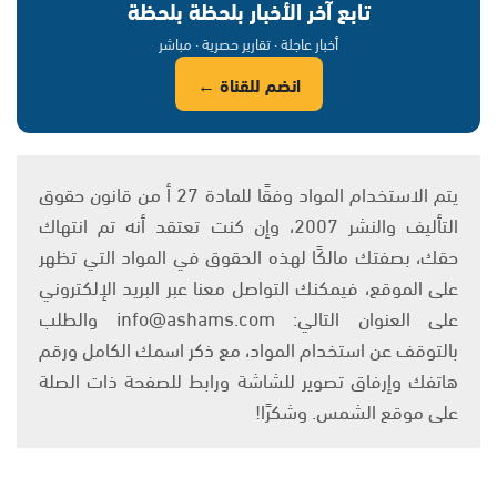
تابع آخر الأخبار بلحظة بلحظة
أخبار عاجلة · تقارير حصرية · مباشر
انضم للقناة ←
يتم الاستخدام المواد وفقًا للمادة 27 أ من قانون حقوق
التأليف والنشر 2007، وإن كنت تعتقد أنه تم انتهاك
حقك، بصفتك مالكًا لهذه الحقوق في المواد التي تظهر
على الموقع، فيمكنك التواصل معنا عبر البريد الإلكتروني
على العنوان التالي: info@ashams.com والطلب
بالتوقف عن استخدام المواد، مع ذكر اسمك الكامل ورقم
هاتفك وإرفاق تصوير للشاشة ورابط للصفحة ذات الصلة
على موقع الشمس. وشكرًا!