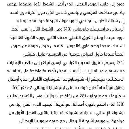
دوره إلى جانب الفريق اللندني الذي أنهى الشوط الأول متقدما بهدف
جاء عبر مدافعه الفرنسي وليامس غالاس الذي حول الكرة دون قصد
إلى شباك الحارس البولندي ارتور بوروك اثر ركلة حرة نفذها زميله
الإسباني فرانسيسك فابريغاس (43).وفي الشوط الثاني، لعب الحظ
دوره مجدداً ومنح الفريق اللندني هدفه الثاني ووجه الضربة القاضية
لسلتيك عندما وضع غاري كالدويل الكرة في مرمى فريقه عن طريق
الخطأ عندما حاول اعتراض عرضية من الفرنسية غاييل كليشي
(71).وسيعود فريق المدرب الفرنسي ارسين فينغر إلى ملعب الإمارات
حيث ستقام مباراة الإياب الأربعاء المقبل بأفضلية واضحة على منافسه
الاسكتلندي.تيميشوارا- شتوتغارتوحذا شتوتغارت الألماني حذو أرسنال
وحقق فوزاً هاماً خارج قواعده على تيميشوارا الروماني 2-صفر أيضاً
سجلهما تيمو غيبهارت (28 من ركلة جزاء) والبيلاروسي الكسندر هليب
(30) الذي افتتح باكورة أهدافه مع فريقه الجديد الذي انتقل إليه من
برشلونة الإسباني.سبورتينغ لشبونة- فيورنتيناوانتهى الفصل الأول من
مواجهة سبورتينغ لشبونة البرتغالي مع ضيفه فيورنتينا الإيطالي
بالتعادل 2-2 ليبقى باب التأهل مفتوحاً على مصراعيه.سجل