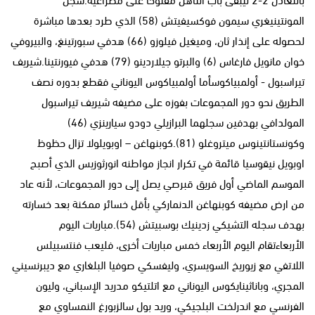
المونتينيغري سيمون فوكسيفيتش (58) الذي طرد بعدها مباشرة
لحصوله على إنذار ثان، وميغيل فيلوزو (66) هدفي سبورتينغ، والبيروفي
خوان مانويل فارغاس (6) والبرتو جيلاردينو (79) هدفي فيورنتينا.شيريف
تيراسبول - أولمبياكوسأما أولمبياكوس اليوناني فقطع بدوره نصف
الطريق نحو دور المجموعات بفوزه على مضيفه شيريف تيراسبول
المولدافي بهدفين سجلهما البرازيلي دودو سيارينزي (46)
وكونستانتينوس ميتروغلو (81).كوبنهاغن – اوبويلولا تزال حظوظ
اوبويل نيقوسيا قائمة في تكرار انجاز مواطنه انورثوزيس الذي أصبح
الموسم الماضي أول فريق قبرصي يصل إلى دور المجموعات، لأنه عاد
من ارض مضيفه كوبنهاغن الدنماركي بأقل خسائر ممكنة بعد خسارته
بهدف سجله التشيكي زدينيك بوسبيتش (54).مباريات اليوم
الأربعاءتقام اليوم الأربعاء خمس مباريات أخرى، فليعب فنتسبيلس
اللاتفي مع زيوريخ السويسري، وليفسكي صوفيا البلغاري مع ديبرنسيني
المجري، وباناثينايكوس اليوناني مع اتلتيكو مدريد الإسباني، وليون
الفرنسي مع اندرلخت البلجيكي، وريد بول سالزبورغ النمساوي مع