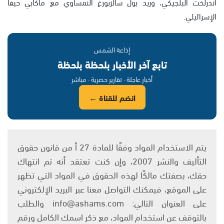
اندرلخت البلجيكي، وريد بول سالزبورغ النمساوي مع ماكابي حيفا
الإسرائيلي.
إذاعة الشمس
تابع آخر الأخبار بلحظة بلحظة
أخبار عاجلة · تقارير حصرية · مباشر
انضم للقناة ←
يتم الاستخدام المواد وفقًا للمادة 27 أ من قانون حقوق
التأليف والنشر 2007، وإن كنت تعتقد أنه تم انتهاك
حقك، بصفتك مالكًا لهذه الحقوق في المواد التي تظهر
على الموقع، فيمكنك التواصل معنا عبر البريد الإلكتروني
على العنوان التالي: info@ashams.com والطلب
بالتوقف عن استخدام المواد، مع ذكر اسمك الكامل ورقم