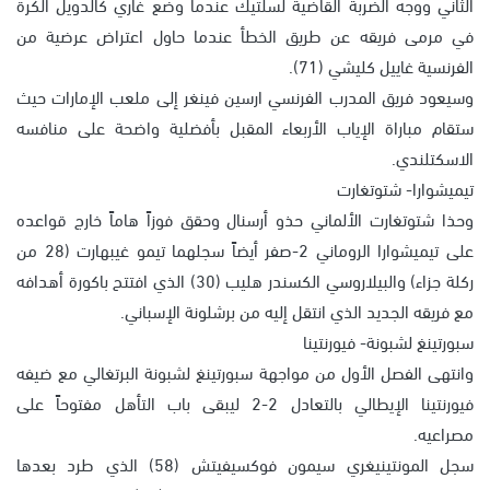
الثاني ووجه الضربة القاضية لسلتيك عندما وضع غاري كالدويل الكرة
في مرمى فريقه عن طريق الخطأ عندما حاول اعتراض عرضية من
الفرنسية غاييل كليشي (71).
وسيعود فريق المدرب الفرنسي ارسين فينغر إلى ملعب الإمارات حيث
ستقام مباراة الإياب الأربعاء المقبل بأفضلية واضحة على منافسه
الاسكتلندي.
تيميشوارا- شتوتغارت
وحذا شتوتغارت الألماني حذو أرسنال وحقق فوزاً هاماً خارج قواعده
على تيميشوارا الروماني 2-صفر أيضاً سجلهما تيمو غيبهارت (28 من
ركلة جزاء) والبيلاروسي الكسندر هليب (30) الذي افتتح باكورة أهدافه
مع فريقه الجديد الذي انتقل إليه من برشلونة الإسباني.
سبورتينغ لشبونة- فيورنتينا
وانتهى الفصل الأول من مواجهة سبورتينغ لشبونة البرتغالي مع ضيفه
فيورنتينا الإيطالي بالتعادل 2-2 ليبقى باب التأهل مفتوحاً على
مصراعيه.
سجل المونتينيغري سيمون فوكسيفيتش (58) الذي طرد بعدها