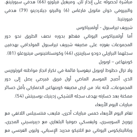
مباشرة لحصوله على إنذار ثان، وميغيل فيلوزو (66) هدفي سبورتينغ،
والبيروفي خوان مانويل فارغاس (6) والبرتو جيلاردينو (79) هدفي
فيورنتينا.
شيريف تيراسبول - أولمبياكوس
أما أولمبياكوس اليوناني فقطع بدوره نصف الطريق نحو دور
المجموعات بفوزه على مضيفه شيريف تيراسبول المولدافي بهدفين
سجلهما البرازيلي دودو سيارينزي (46) وكونستانتينوس ميتروغلو (81).
كوبنهاغن – اوبويل
ولا تزال حظوظ اوبويل نيقوسيا قائمة في تكرار انجاز مواطنه انورثوزيس
الذي أصبح الموسم الماضي أول فريق قبرصي يصل إلى دور
المجموعات، لأنه عاد من ارض مضيفه كوبنهاغن الدنماركي بأقل خسائر
ممكنة بعد خسارته بهدف سجله التشيكي زدينيك بوسبيتش (54).
مباريات اليوم الأربعاء
تقام اليوم الأربعاء خمس مباريات أخرى، فليعب فنتسبيلس اللاتفي مع
زيوريخ السويسري، وليفسكي صوفيا البلغاري مع ديبرنسيني المجري،
وباناثينايكوس اليوناني مع اتلتيكو مدريد الإسباني، وليون الفرنسي مع