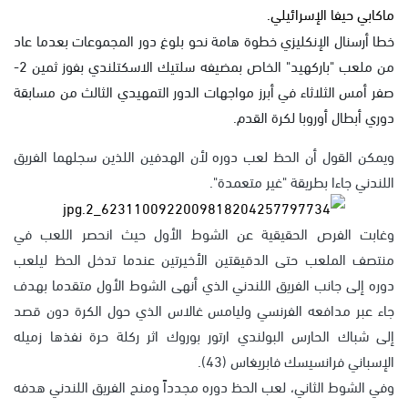
ماكابي حيفا الإسرائيلي.
خطا أرسنال الإنكليزي خطوة هامة نحو بلوغ دور المجموعات بعدما عاد
من ملعب "باركهيد" الخاص بمضيفه سلتيك الاسكتلندي بفوز ثمين 2-
صفر أمس الثلاثاء في أبرز مواجهات الدور التمهيدي الثالث من مسابقة
دوري أبطال أوروبا لكرة القدم.
ويمكن القول أن الحظ لعب دوره لأن الهدفين اللذين سجلهما الفريق
اللندني جاءا بطريقة "غير متعمدة".
وغابت الفرص الحقيقية عن الشوط الأول حيث انحصر اللعب في
منتصف الملعب حتى الدقيقتين الأخيرتين عندما تدخل الحظ ليلعب
دوره إلى جانب الفريق اللندني الذي أنهى الشوط الأول متقدما بهدف
جاء عبر مدافعه الفرنسي وليامس غالاس الذي حول الكرة دون قصد
إلى شباك الحارس البولندي ارتور بوروك اثر ركلة حرة نفذها زميله
الإسباني فرانسيسك فابريغاس (43).
وفي الشوط الثاني، لعب الحظ دوره مجدداً ومنح الفريق اللندني هدفه