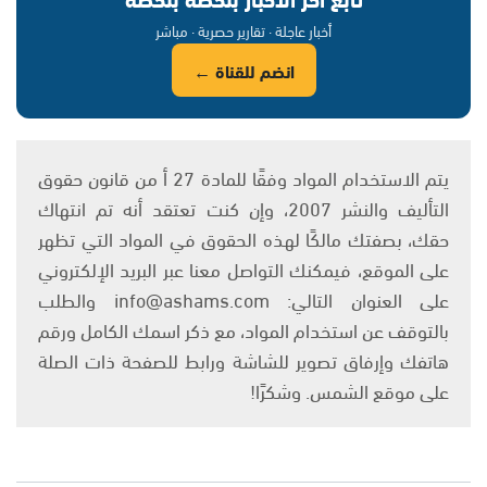
أخبار عاجلة · تقارير حصرية · مباشر
انضم للقناة ←
يتم الاستخدام المواد وفقًا للمادة 27 أ من قانون حقوق
التأليف والنشر 2007، وإن كنت تعتقد أنه تم انتهاك
حقك، بصفتك مالكًا لهذه الحقوق في المواد التي تظهر
على الموقع، فيمكنك التواصل معنا عبر البريد الإلكتروني
على العنوان التالي: info@ashams.com والطلب
بالتوقف عن استخدام المواد، مع ذكر اسمك الكامل ورقم
هاتفك وإرفاق تصوير للشاشة ورابط للصفحة ذات الصلة
على موقع الشمس. وشكرًا!