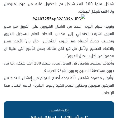
شيكل منها 100 الف شيكل تم الحصول عليه من مركز هبوعيل
و40الف شيكل تبرعات.
وتوجه صباح اليوم عدد من الشبان الغيورين على الفريق مع مدير
الفريق اشرف العثماني إلى مكاتب الاتحاد العام لتسجيل الفريق
وبحسب حديث أجريناه مع اشرف العثماني قال بان" الأمور تسير
بالاتجاه الصحيح ونأمل كل خير لكن هنالك بعض الأمور التي علينا ان
نتممها من اجل تسجيل الفريق" .
وأضاف محمود شاهين بان الفريق مدين بمبلغ 200 ألف شيكل ،ما بين
ديون مستحقة للاعبين وديون لشركة الحراسة.
وأنهى محمود شاهين بأنه يوجه أصبع الاتهام في إفشال الاتحاد بين
الفريقين هبوعيل ومكابي لعدم تنفيذ وعود البلدية لدعم الإتحاد هذا
الإتحاد .
إذاعة الشمس
تابع آخر الأخبار بلحظة بلحظة