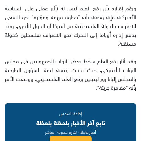
ورغم إقراره بأن رفع العلم ليس له تأثير عملي على السياسة
الأميركية فإنه وصفه بأنه "خطوة مهمة ومؤثرة" نحو السعي
للاعتراف بالدولة الفلسطينية من أميركا أو الدول الأخرى، وقد
يدفع إدارة أوباما إلى التحرك نحو الاعتراف بفلسطين كدولة
مستقلة.
وقد أثار رفع العلم سخط بعض النواب الجمهوريين في مجلس
النواب الأميركي، حيث نددت رئيسة لجنة الشؤون الخارجية
بالمجلس إليانا روز ليتينين برفع العلم الفلسطيني، ووصفت الأمر
بأنه "مغامرة جريئة".
إذاعة الشمس
تابع آخر الأخبار بلحظة بلحظة
أخبار عاجلة · تقارير حصرية · مباشر