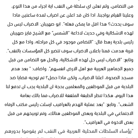
من التضامن، ولم تعلن اي سلطة في النقب اية اجراء من هذا النوع،
وعلينا القيام بواجبنا، اذا كان قد اعلن عن اضراب لمدة ساعتين ماذا
سوف يحدث؟ هذا اقل ما يمكن فعله". ابو صهيبان: الاضراب ليس حل
لهذه الاشكالية وفي حديث لاذاعة "الشمس" مع الشيخ فايز صهيبان
رئيس بلدية رهط قال: "التضامن موجود في كل مراحله، واذا مع كل
قرية هدمت قمنا باعلان الاضراب سوف تتضرر كل المؤسسات بالنقب".
وتابع: "الاضراب ليس حل لهذه الاشكالية، والحل هو التضامن من قبل
جميع الجماهير العربية مع اهل الارض انفسهم". واضاف: " بعد هدم
مسجد الصحوة، اعلنا الاضراب، ولكن ماذا حصل؟ تم توجيه قضايا ضد
البلدية من قبل الموظفين والمعلمين بحجة ان البلدية يجب ان تدفع لنا
هذا اليوم، هكذا تنظر الطبقة المثقفة للاضراب فما بالك بعامة
الشعب". وتابع: "بعد عملية الهدم بالعراقيب ارسلت رئيس مكتب الرفاه
الاجتماعي في البلدية وبعض الموظفين هنالك، وتم توبيخهم من قبل
بعض الاخوة في العراقيب".
"رؤساء السلطات المحلية العربية في النقب لم يقوموا بدورهم