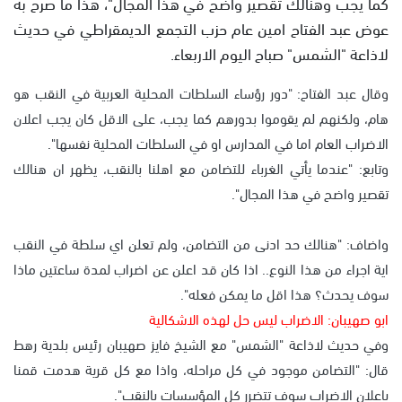
كما يجب وهنالك تقصير واضح في هذا المجال"، هذا ما صرح به
عوض عبد الفتاح امين عام حزب التجمع الديمقراطي في حديث
لاذاعة "الشمس" صباح اليوم الاربعاء.
وقال عبد الفتاح: "دور رؤساء السلطات المحلية العربية في النقب هو
هام، ولكنهم لم يقوموا بدورهم كما يجب، على الاقل كان يجب اعلان
الاضراب العام اما في المدارس او في السلطات المحلية نفسها".
وتابع: "عندما يأتي الغرباء للتضامن مع اهلنا بالنقب، يظهر ان هنالك
تقصير واضح في هذا المجال".
واضاف: "هنالك حد ادنى من التضامن، ولم تعلن اي سلطة في النقب
اية اجراء من هذا النوع.. اذا كان قد اعلن عن اضراب لمدة ساعتين ماذا
سوف يحدث؟ هذا اقل ما يمكن فعله".
ابو صهيبان: الاضراب ليس حل لهذه الاشكالية
وفي حديث لاذاعة "الشمس" مع الشيخ فايز صهيبان رئيس بلدية رهط
قال: "التضامن موجود في كل مراحله، واذا مع كل قرية هدمت قمنا
باعلان الاضراب سوف تتضرر كل المؤسسات بالنقب".