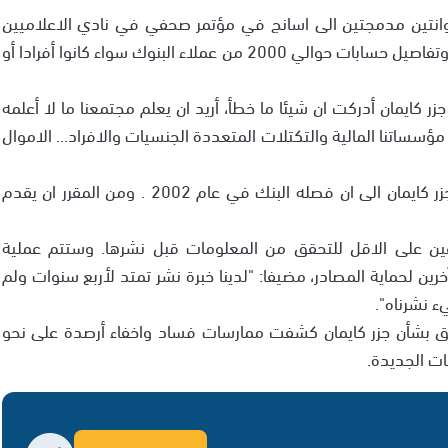
انتين مدمجتين الى اسانج في مؤتمر صحفي في نادي الاعلاميين
في لندن. وتحتوي الاسطوانتان على معلومات وأسماء وتفاصيل حسابات حوالي 2000 من عملاء البنوك سواء كانوا أفرادا أو
 كايمان أدركت ان شيئا ما خطأ، أريد ان يعلم مجتمعنا ما لا أعلمه
مؤسساتنا المالية والتكتلات المتعددة الجنسيات والافراد... الاموال
وعمل ايلمرمديرا للتشغيل بفرع بنك يوليوس باير في جزر كايمان الى ان فصله البنك في عام 2002 . ومن المقرر ان يقدم
ن على الاقل للتحقق من المعلومات قبل نشرها. وستتم عملية
 لحماية المصادر، مضيفا: "لدينا خبرة نشر تمتد لأربع سنوات ولم
ء نشرناه".
ابق بشأن جزر كايمان كشفت ممارسات فساد واخفاء أرصدة على نحو
ات الجديدة.