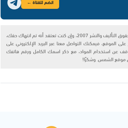
انضم للقناة ←
يتم الاستخدام المواد وفقًا للمادة 27 أ من قانون حقوق التأليف والنشر 2007، وإن كنت تعتقد أنه تم انتهاك حقك،
لى الموقع، فيمكنك التواصل معنا عبر البريد الإلكتروني على
info@ashams.c والطلب بالتوقف عن استخدام المواد، مع ذكر اسمك الكامل ورقم هاتفك
ى موقع الشمس. وشكرًا!