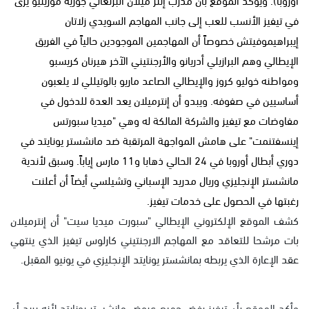
في تيفيز الأنسب للعب إلى جانب المهاجم السويدي زلاتان
إيبراهيموفيتش خصوصاً أن المهاجمين الموجودين حالياً في الفريق
الإيطالي وهم البرازيلي أدريانو والأرجنتيني الآخر هيرنان كريسبو
ومواطنه خوليو كروز والإيطالي الصاعد ماريو بالوتيللي لا يلعبون
أساسيين في صفوفه. ويبدو أن إنترميلان يعد العدة للدخول في
مفاوضات مع تيفيز والشركة المالكة له وهي "ميديا سبورتس
إينسفتنمت" على هامش المواجهة المرتقبة ضد مانشستر يونايتد في
دوري أبطال أوروبا في 24 الحالي ذهابا و11 مارس إياباً. وسبق لأندية
مانشستر الإنجليزي وريال مدريد الإسباني وتشيلسي أيضاً أن أعلنت
رغبتها في الحصول على خدمات تيفيز.
كشف الموقع الإلكتروني الإيطالي "سبورت ميديا سيت" أن إنترميلان
بات مرشحا للتعاقد مع المهاجم الارجنتيني كارلوس تيفيز الذي ينتهي
عقد الإعارة الذي يربطه بمانشستر يونايتد الإنجليزي في يونيو المقبل.
وأكد الموقع بأن تيفيز رفض جميع عروض مانشستر يونايتد لأنه يريد أن