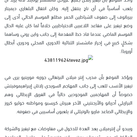
يلعب أساسياً في أي نادٍ ينتقل إليه. وكان انتقال البلغاري ديميتار
بيرباتوف إلى صفوف الشياطين الحمر مطلع الموسم الحالي أدى إلى
وضع تيفيز على مقاعد اللاعبين الاحتياطيين خلافاً لما كان عليه الحال
الموسم الماضي عندما قاد خط المقدمة إلى جانب واين روني وساهما
بشكلٍ كبيرٍ في إحراز مانشستر الثنائية (الدوري المحلي ودوري أبطال
أوروبا).
ويؤكد الموقع بأن مدرب إنتر ميلان البرتغالي جوزيه مورينيو يرى في
تيفيز الأنسب للعب إلى جانب المهاجم السويدي زلاتان إيبراهيموفيتش
خصوصاً أن المهاجمين الموجودين حالياً في الفريق الإيطالي وهم
البرازيلي أدريانو والأرجنتيني الآخر هيرنان كريسبو ومواطنه خوليو كروز
والإيطالي الصاعد ماريو بالوتيللي لا يلعبون أساسيين في صفوفه.
ويبدو أن إنترميلان يعد العدة للدخول في مفاوضات مع تيفيز والشركة
المالكة له وهي "ميديا سبورتس إينسفتنمت" على هامش المواجهة