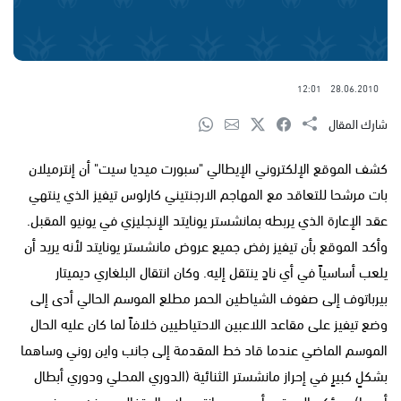
12:01
28.06.2010
شارك المقال
كشف الموقع الإلكتروني الإيطالي "سبورت ميديا سيت" أن إنترميلان
بات مرشحا للتعاقد مع المهاجم الارجنتيني كارلوس تيفيز الذي ينتهي
عقد الإعارة الذي يربطه بمانشستر يونايتد الإنجليزي في يونيو المقبل.
وأكد الموقع بأن تيفيز رفض جميع عروض مانشستر يونايتد لأنه يريد أن
يلعب أساسياً في أي نادٍ ينتقل إليه. وكان انتقال البلغاري ديميتار
بيرباتوف إلى صفوف الشياطين الحمر مطلع الموسم الحالي أدى إلى
وضع تيفيز على مقاعد اللاعبين الاحتياطيين خلافاً لما كان عليه الحال
الموسم الماضي عندما قاد خط المقدمة إلى جانب واين روني وساهما
بشكلٍ كبيرٍ في إحراز مانشستر الثنائية (الدوري المحلي ودوري أبطال
أوروبا). ويؤكد الموقع بأن مدرب إنتر ميلان البرتغالي جوزيه مورينيو يرى