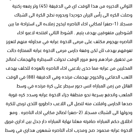
الثواني الاخيره من هذا الوقت اي في الدقيقة (45) وثر رفعه ركنية
وصلت الكره الى رأس اليران حوديدا وبدوره نطح الكرة الى الشباك
مسجلا (1-صفر) لمكابي اخاء الناصره ليخرج زملاءه الى استراحة ما بين
الشوطين متفوقين بهدف يتيم . الشوط الثاني افتتحه لاعبو اخاء
الناصره بهجوم مكثف على مرمى الاخوة عرابه في محاوله منهم لتعزيز
تفوقهم بهدف ثان لكن وقفة حارس مرمى الاخوة عرابه الممتازة حالت
من تحقيق مرادهم ومع مرور الوقت تحولت السيطرة والهجمات لصالح
المحليين من عرابه مما حذى بلاعبي اخاء الناصره بالعودة للخلف بهدف
اللعب الدفاعي والخروج بهجمات مرتده وفي الدقيقة (88) في الوقت
القاتل من زمن المباراه انس دبور سيطر على كرة مرتده في وسط
الملعب واندفع بسرعة نحو منطقة جزاء الاخوة عرابه وسدد كره قوية
صدها الحارس وافلتت منه لتصل الى اللاعب داطورو اللذي تربص للكرة
وحولها الى الشباك مسجلا (2-صفر) لصالح مكابي اخاء الناصره . ومع
اطلاق حكم المباراه صافرته معلنا نهاية المباراه دار جدل بين اداري فريق
الاخوة عرابه محمود صح ومدرب اخاء الناصره شمعون هداري في وسط