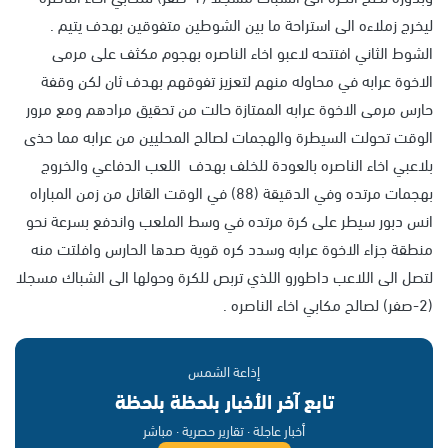
ليخرج زملاءه الى استراحة ما بين الشوطين متفوقين بهدف يتيم .
الشوط الثاني افتتحه لاعبو اخاء الناصره بهجوم مكثف على مرمى
الاخوة عرابه في محاوله منهم لتعزيز تفوقهم بهدف ثان لكن وقفة
حارس مرمى الاخوة عرابه الممتازة حالت من تحقيق مرادهم ومع مرور
الوقت تحولت السيطرة والهجمات لصالح المحليين من عرابه مما حذى
بلاعبي اخاء الناصره بالعودة للخلف بهدف اللعب الدفاعي والخروج
بهجمات مرتده وفي الدقيقة (88) في الوقت القاتل من زمن المباراه
انس دبور سيطر على كرة مرتده في وسط الملعب واندفع بسرعة نحو
منطقة جزاء الاخوة عرابه وسدد كره قوية صدها الحارس وافلتت منه
لتصل الى اللاعب داطورو اللذي تربص للكرة وحولها الى الشباك مسجلا
(2-صفر) لصالح مكابي اخاء الناصره .
إذاعة الشمس
تابع آخر الأخبار بلحظة بلحظة
أخبار عاجلة · تقارير حصرية · مباشر