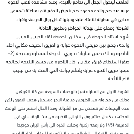
الملعب ليتحول الجدل الى تدافع بالايدي وعند مشاهدة لاعب الاخوة
عرابه عبد صح والده محمود صح يتعرض للدفع قام بمباغتة شمعون
هداري في محاوله للاعتاء عليه وحينها تدخل رجال الحراسة وافراد
الشرطة وعملو على تهدئة الخواطر وتطويق الحادثة .
شهد استاد الدوحه في سخنين الجمعة لقاء الدربي العربي
والذي جمع بين فريقي الاخوة عرابه والفريق الضيف مكابي اخاء
الناصره وذلك ضمن مباريات دوري الدرجه الممتازة وبنتيجة (2-
صفر) استطاع فريق مكابي اخاء الناصره من حسم النتيجه لصالحه
مبقيا فريق الاخوة عرابه يلملم جراحه التي المت به من لهيب
قاع اللائحة .
الشوط الاول من المباراه تميز بالهجمات السريعه من كلا الفريقين
وذلك في محاوله من الطرفين مباغتة الاخر وتسجيل هدف التفوق لكن
هذه الهجمات لم تتمخض عن هز الشباك وهذا الحال استمر حتى الوقت
المحتسب كبدل ضائع وفي الثواني الاخيره من هذا الوقت اي في
الدقيقة (45) وثر رفعه ركنية وصلت الكره الى رأس اليران حوديدا
وبدوره نطح الكرة الى الشباك مسجلا (1-صفر) لمكابي اخاء الناصره