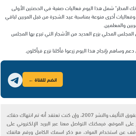
فوتك المطر" شمل هذا اليوم فعاليات صفية في الحصتين الأولى
صي وفعاليات أخرى منوعة بمناسبة عيد الشجرة من قبل المربين لباقي
بين والمعلمين.
لمجلس المحلي بزرع العديد من الأشجار التي تبرع بها المجلس
 وساهم بإنجاح هذا اليوم زرعوا فأكلنا نزرع فيأكلون.
انضم للقناة ←
يتم الاستخدام المواد وفقًا للمادة 27 أ من قانون حقوق التأليف والنشر 2007، وإن كنت تعتقد أنه تم انتهاك حقك،
لى الموقع، فيمكنك التواصل معنا عبر البريد الإلكتروني على
info@ashams.c والطلب بالتوقف عن استخدام المواد، مع ذكر اسمك الكامل ورقم هاتفك