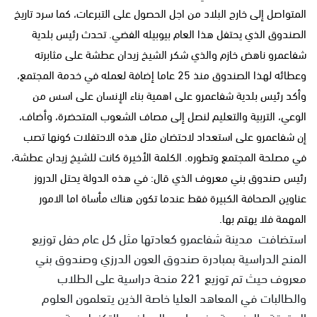
المتواصل إلى خارج البلاد من اجل الحصول على التبرعات، كما سرد تاريخ
الصندوق الذي يحتفل هذا العام بيوبيله الفضي. تحدث رئيس بلدية
شفاعمرو ناهض خازم والذي شكر الشيخ زيدان عطشة على مثابرته
وعطائه لهذا الصندوق منذ 25 عاما إضافة لعمله في خدمة المجتمع،
وأكد رئيس بلدية شفاعمرو على اهمية بناء الإنسان على اسس من
الوعي، التربية والتعليم لنصل إلى مصاف الشعوب المتحضرة، وأضاف،
إن شفاعمرو على استعداد لاحتضان مثل هذه الاحتفلات كونها تصب
في مصلحة المجتمع وتطوره. الكلمة الأخيرة كانت للشيخ زيدان عطشة،
رئيس صندوق بني معروف الذي قال: في هذه الدولة يحتل الدروز
عناوين الصحافة الكبيرة فقط عندما تكون هناك مأساة اما الامور
المهمة فلا يهتم بها.
استضافت مدينة شفاعمرو كعادتها مثل كل عام حفل توزيع
المنح الدراسية بمبادرة صندوق العون الدرزي وصندوق بني
معروف حيث تم توزيع 221 منحة دراسية على الطلاب
والطالبات في المعاهد العليا خاصة الذين يتعلمون العلوم
الدقيقة والهندسة وغيرها من المواضيع التكنولوجية.