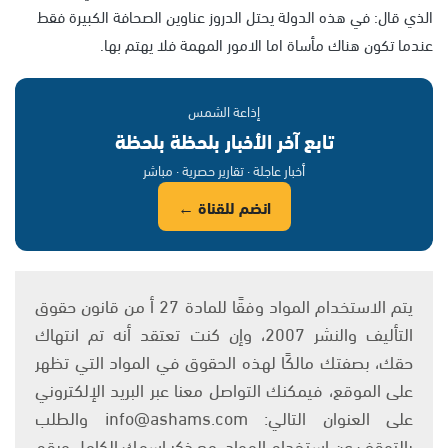
الذي قال: في هذه الدولة يحتل الدروز عناوين الصحافة الكبيرة فقط
عندما تكون هناك مأساة اما الامور المهمة فلا يهتم بها.
إذاعة الشمس
تابع آخر الأخبار بلحظة بلحظة
أخبار عاجلة · تقارير حصرية · مباشر
انضم للقناة ←
يتم الاستخدام المواد وفقًا للمادة 27 أ من قانون حقوق
التأليف والنشر 2007، وإن كنت تعتقد أنه تم انتهاك
حقك، بصفتك مالكًا لهذه الحقوق في المواد التي تظهر
على الموقع، فيمكنك التواصل معنا عبر البريد الإلكتروني
على العنوان التالي: info@ashams.com والطلب
بالتوقف عن استخدام المواد، مع ذكر اسمك الكامل ورقم