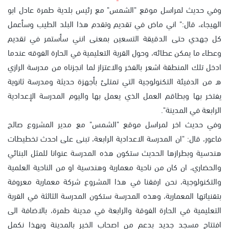
وفي حديث لمراسل موقع "الشمس" مع رئيس بلدية طمرة عادل ابو
الهيجاء، قال:" اني ماض في تقديم وتقدم هذا البلد الطيب وسأعمل
كل جهدي حتى الدقيقة التسعين بمعنى انني سأستمر في تقديم
وعطاء ما يمكن عطائه، وحول القرية التعليمية في الحارة الفوقه عندما
ادخل تلك المنطقة اشعر بالفخر والاعتزاز لما انجزناه من مدرسة الرازي
ه من الدفيئة التكنولوجية التي تمتلئ بأجهزة حديثة ومدرسة ثانوية
يفتخر بها وبطاقم العمل الذي يعمل بها واليوم المدرسة الإعدادية
الرابعة في المدينة".
وفي حديث اخر لمراسل موقع "الشمس" مع مدير المشروع صالح
فاعور، قال: "ان المدرسة الاعدادية الرابعة، تبنى على احدث تخطيطات
هندسية وبطرازها الحديث ستكون هذه المدرسة عنوانا للمثل البنائي
والحضاري، ان كان من ناحية معمارية وهندسية او من الناحية العلمية
والتكنولوجية، نحن ارفقنا في هذا المشروع شركة معمارية معروفة
بتقنياتها المعمارية، وهذه المدرسة ستكون المدرسة الثالثة في القرية
التعليمية في الحارة الفوقة والرابعة في مدينة طمرة، بالاضافة الى
افتتاح مسجد جديد بدعم من اصحاب الخير بالمدينة وبهذا نكمل