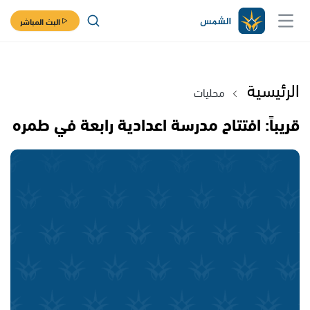
البث المباشر
الرئيسية
محليات
قريباً: افتتاح مدرسة اعدادية رابعة في طمره