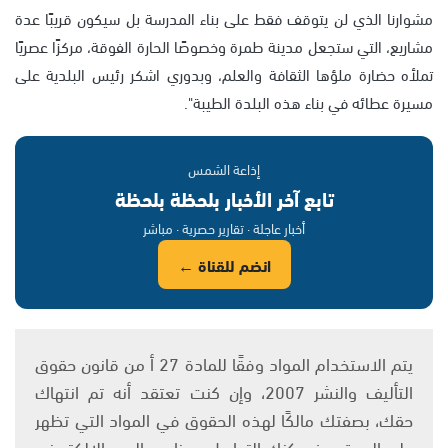
مشوارنا الذي لن يتوقف فقط على بناء المدرسة بل سيكون قريبًا عدة
مشاريع، التي ستجعل مدينة طمرة وخصوصًا الحارة الفوقة، مركزًا عصريًا
تملأه حضارة ملؤها الثقافة والعلم، وبدوري اشكر رئيس البلدية على
مسيرة عطائه في بناء هذه البلدة الطيبة".
إذاعة الشمس
تابع آخر الأخبار بلحظة بلحظة
أخبار عاجلة · تقارير حصرية · مباشر
انضم للقناة ←
يتم الاستخدام المواد وفقًا للمادة 27 أ من قانون حقوق
التأليف والنشر 2007، وإن كنت تعتقد أنه تم انتهاك
حقك، بصفتك مالكًا لهذه الحقوق في المواد التي تظهر
على الموقع، فيمكنك التواصل معنا عبر البريد الإلكتروني