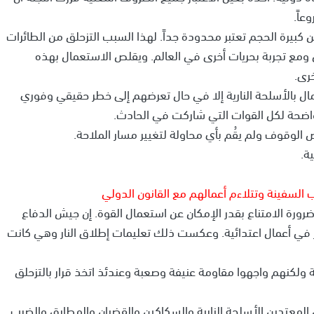
عاً.
كبيرة الحجم تعتبر محدودة جداً. لهذا السبب التزحلق من الطائرات
ي ومع تجربة بحريات أخرى في العالم. ويقلص الاستعمال بهذه
خرى.
مال بالأسلحة النارية إلا في حال تعرضهم إلى خطر حقيقي وفوري
واضحة لكل القوات التي شاركت في الحادث.
 الوقوف ولم يقُم بأي محاولة لتغيير مسار الملاحة.
ة.
رورة الامتناع بقدر الإمكان عن استعمال القوة. إن جيش الدفاع
 في أعمال اعتدائية. وعكست ذلك تعليمات إطلاق النار وهي كانت
 ولكنهم واجهوا مقاومة عنيفة وصعبة وعندئذ اتخذ قرار بالتزحلق
المعتدين الأسلحة النارية والسكاكين والقضبان والمطارق والضرب