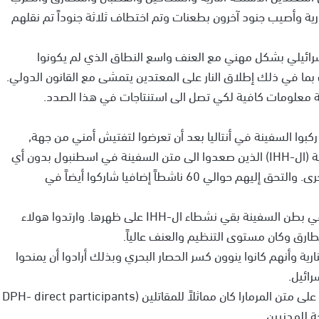
الأعيرة النارية وأصيب جنود آخرون بطعنات وتم اختطاف ثلاثة جنوداً تم نقلهم
إسرائيلي بشكل مهني مع العنف واسع النطاق الذي لم يكونوا
ما في ذلك إطلاق النار على المعتدين يتمشى مع القانون الدولي.
ركبوا السفينة في أنتاليا بعد أن تعرضوا لتفتيش أمني من جهة,
وفريق متطرف لنشطاء منظمة الإغاثة الإسلامية التركية (ال-IHH) الذين صعدوا الى متن السفينة في اسطنبول بدون أي
تفتيش أمني وتصرفوا كمجموعة منفردة, من الجهة الأخرى. والتحق إليهم حوالي 60 ناشطاً إضافيا شاركوا أيضاً في
•عندما أمر ربان السفينة الركاب بالعودة الى مقاعدهم في بطن السفينة بقي نشطاء ال-IHH على ظهرها. وارتدوا هولاء
طارق وكان مستوى التنظيم والعنف عالياً.
IH استعملوا الأسلحة النارية وأنهم كانوا ينوون كسر الحصار البحري وبذلك أرادوا أن يمنحوا
ائيل.
•قررت اللجنة أن المكانة القانونية لأعضاء الفريق العنيف على متن المرمارا كان مماثلاً للمقاتلين (DPH- direct participants