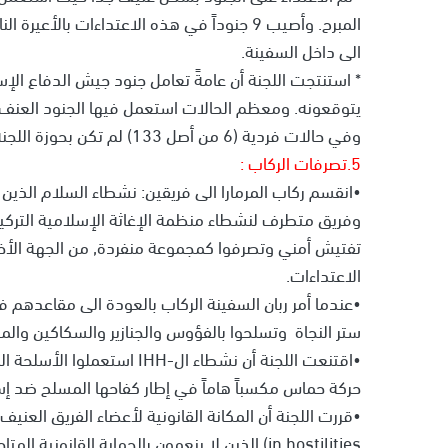
المبرح. وأصيب 9 جنوداً في هذه الاعتداءات ب
الى داخل السفينة.
* استنتجت اللجنة أن عامةً تعامل جنود جيش الدفاع ال
يتوقعونه. ومعظم الحالات استعمل فيها الجنود العنف ب
وفي حالات فردية (6 من أصل 133) لم تكن بحوزة اللجنة معلومات كافية لكي تصل الى استنتاجات في هذا الصدد.
5.تصرفات الركاب :
•انقسم ركاب المرمارا الى فريقين: نشطاء السلام الذين 
الاعتداءات.
ستر النجاة وتسلحوا بالفؤوس والجنازير والسكاكين والم
•اقتنعت اللجنة أن نشطاء ال-H
حركة حماس مكسباً هاماً في إطار كفاحها المسلح ضد إسر
in hostilities) الذين لا ينعمون بالحماية القانونية المتاحة للمدنيين.