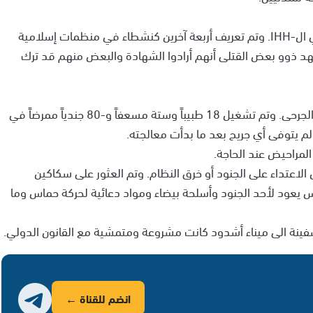
•لقد تم تعريف أربعة من أصل تسعة القتلى كنشطاء في ال-IHH. وتم تعريف أربعة آخرين كنشطاء في منظمات إسلامية
 ذوو بعض القتلى أنهم أرادوا الشهادة والبعض منهم قد ترك
•بعد إتمام الاستيلاء على السفينة بدأت مرحلة معالجة الجرحى. وتم تشغيل 18 طبيباً وستة مسعفاً و-80 جندياً ممرضاً في
م يتوفى أي جريح بعد ما بدأت معالجته.
المراحيض عند الحاجة.
الاعتداء على الجنود أو خرق النظام. وتم العثور على سكاكين
س يعود لأحد الجنود وأسلحة بيضاء ومواد دعائية لحركة حماس وما
لسفينة الى ميناء أشدود كانت مشروعة ومتمشية مع القانون الدولي.
انضم للقناة ←