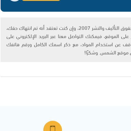
يتم الاستخدام المواد وفقًا للمادة 27 أ من قانون حقوق التأليف والنشر 2007، وإن كنت تعتقد أنه تم انتهاك حقك،
لى الموقع، فيمكنك التواصل معنا عبر البريد الإلكتروني على
info@ashams.c والطلب بالتوقف عن استخدام المواد، مع ذكر اسمك الكامل ورقم هاتفك
ى موقع الشمس. وشكرًا!