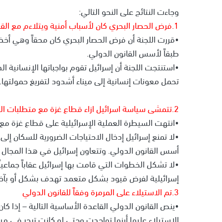
وجاءت النتائج على النحو التالي:
1.فرض الحصار البحري كان لأسباب أمنية ويتلاءم مع القانون الدولي.
•قررت اللجنة أن فرض الحصار البحري كان محقاً وهي أخذ
طبقاً لأسس القانون الدولي.
•استنتجت اللجنة أن إسرائيل تقوم بواجباتها الإنسانية 
تحمل معونات إنسانية إلى ميناء أشدود لتفريغ حمولتها.
2.تتمشى سياسة اسرائيل ازاء قطاع غزة مع متطلبات القانون الدولي والانساني
•انتهت السيطرة العملية الإسرائيلية على قطاع غزة مع إتما
•لا تمنع إسرائيل إدخال الاحتياجات الضرورية للسكان إل
أسس القانون الدولي. وتتعاون إسرائيل في هذا المجال 
•لا تشكل الخطوات التي قامت بها إسرائيل عقاباً جماع
إسرائيلية لفرض قيود بشكل متعمد تهدف بشكل أو بآخر
3.تم الاستيلاء على المرمرة وفقاً للقانون الدولي
•ينص القانون الدولي القاعدة الأساسية التالية – إذا ك
الاستيلاء عليها أينما تواجدت وحتى لو كانت تبحر في ميا