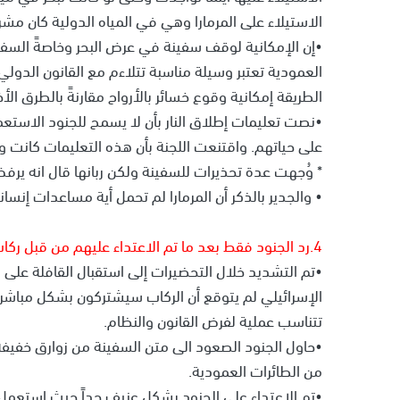
الاستيلاء على المرمارا وهي في المياه الدولية كان مشرو
•إن الإمكانية لوقف سفينة في عرض البحر وخاصةً السفن 
العمودية تعتبر وسيلة مناسبة تتلاءم مع القانون الدول
الطريقة إمكانية وقوع خسائر بالأرواح مقارنةً بالطرق الأ
•نصت تعليمات إطلاق النار بأن لا يسمح للجنود الاستع
على حياتهم. واقتنعت اللجنة بأن هذه التعليمات كانت 
* وُجهت عدة تحذيرات للسفينة ولكن ربانها قال انه يرفض
• والجدير بالذكر أن المرمارا لم تحمل أية مساعدات إنساني
4.رد الجنود فقط بعد ما تم الاعتداء عليهم من قبل ركاب السفينة وتتلاءم أعمالهم مع القانون الدولي
•تم التشديد خلال التحضيرات إلى استقبال القافلة على ض
الإسرائيلي لم يتوقع أن الركاب سيشتركون بشكل مباشر
تتناسب عملية لفرض القانون والنظام.
•حاول الجنود الصعود الى متن السفينة من زوارق خفيفة
من الطائرات العمودية.
•تم الاعتداء على الجنود بشكل عنيف جداً حيث استعمل 