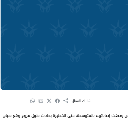
شارك المقال
ي الخمسينات من عمره مصرعه وأصيب 3 اشخاص وصفت إصاباتهم بالمتوسطة حتى الخطيرة بحادث طرق مروع وقع صباح