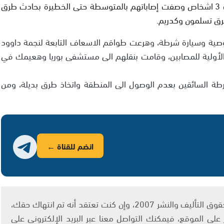
لقي شخص في الخمسينات من عمره مصرعه وأصيب 3 اشخاص وصفت إصاباتهم بالمتوسطة حتى الخطيرة بحادث طرق
ية وسيارة شرطة، وهرعت طواقم الاسعاف التابعة لنجمة داوود
 الأولية للمصابين، وقامت بنقلهم الى مستشفى بوريا وهعيمك في
ة السائقين بعدم الوصول الى المنطقة واتخاذ طرق بديلة، ومن
انضم للقناة ←
يتم الاستخدام المواد وفقًا للمادة 27 أ من قانون حقوق التأليف والنشر 2007، وإن كنت تعتقد أنه تم انتهاك حقك،
لى الموقع، فيمكنك التواصل معنا عبر البريد الإلكتروني على