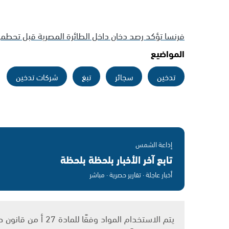
فرنسا تؤكد رصد دخان داخل الطائرة المصرية قبل تحطمه
المواضيع
تدخين
سجائر
تبغ
شركات تدخين
إذاعة الشمس
تابع آخر الأخبار بلحظة بلحظة
أخبار عاجلة · تقارير حصرية · مباشر