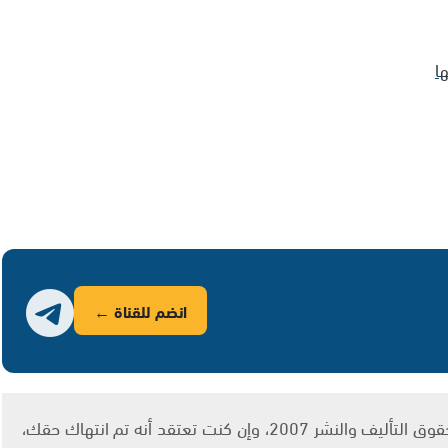
ا
انضم للقناة ←
يتم الاستخدام المواد وفقًا للمادة 27 أ من قانون حقوق التأليف والنشر 2007، وإن كنت تعتقد أنه تم انتهاك حقك،