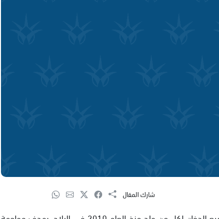
شارك المقال
قدمت عضو الكنيست تمار زندبرغ اقتراحًا يقضي بمنع بيع الدخان لكل من ولد منذ العام 2010 في البلاد، بهدف مواجهة