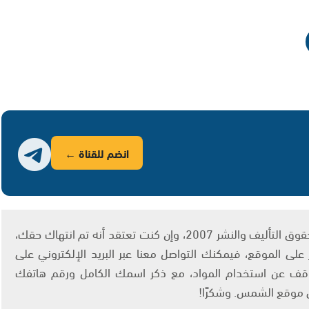
انضم للقناة ←
يتم الاستخدام المواد وفقًا للمادة 27 أ من قانون حقوق التأليف والنشر 2007، وإن كنت تعتقد أنه تم انتهاك حقك،
لى الموقع، فيمكنك التواصل معنا عبر البريد الإلكتروني على
info@ashams.c والطلب بالتوقف عن استخدام المواد، مع ذكر اسمك الكامل ورقم هاتفك
ى موقع الشمس. وشكرًا!